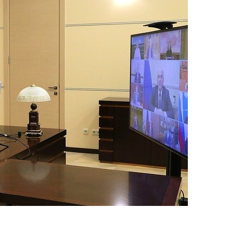
состоянием как основа
антихрупких команд