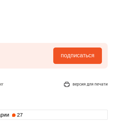
подписаться
er
версия для печати
арии
27