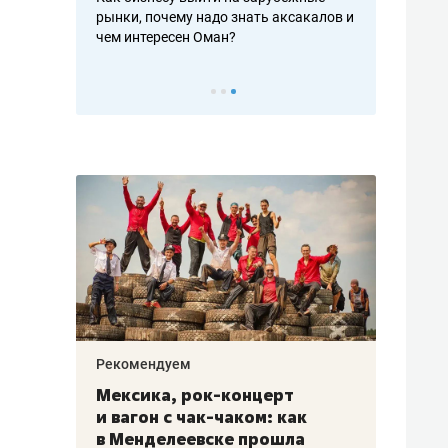
рафакте,
рынки, почему надо знать аксакалов и
о трехкратно
кредитов
чем интересен Оман?
клиентах и ч
Рекомендуем
Рекоме
ой
Мексика, рок-концерт
«Прор
и вагон с чак-чаком: как
30 ме
еским
в Менделеевске прошла
лечит