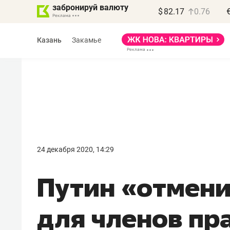
забронируй валюту
$
82.17
0.76
Казань
Закамье
Василь Мазитов
МАРТ
24 декабря 2020, 14:29
«Не зная местных
Путин «отмен
правил, бизнес может
потерять минимум
для членов пр
полгода»
Как бизнесу выйти на зарубежные