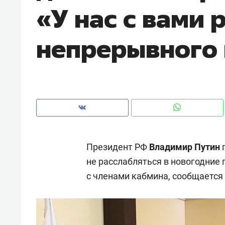
«У нас с вами 
рынки, почему надо знать аксакал
чем интересен Оман?
непрерывного
Президент РФ
Владимир Путин
п
не расслабляться в новогодние 
с членами кабмина, сообщается
Рекомендуем
Рекоме
Как ГК «МИР ГРУПП» и ВТБ
150 ка
создают оазис жилого
ID вме
комфорта под Казанью
безоп