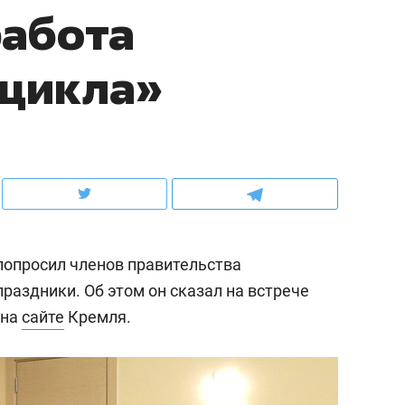
работа
ов и
о трехкратном росте цен, дотошных
школьной формы о конт
клиентах и чудных запросах мастеров
налогах и развитии без 
 цикла»
опросил членов правительства
праздники. Об этом он сказал на встрече
 на
сайте
Кремля.
ндуем
Рекомендуем
мер до квартиры и Face
Опыт выживания в дик
сто ключа: какой будет
природе, работа
асность в ЖК «Нова»
с ментальным и физич