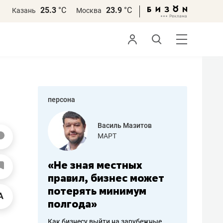
25.3
°С
23.9
°С
Казань
Москва
персона
еменова
Василь Мазитов
»
МАРТ
а: работа
«Не зная местных
«Мне лу
ечься
правил, бизнес может
не зара
вствовать
потерять минимум
чем пот
полгода»
репутац
пошиву
Как бизнесу выйти на зарубежные
Владелец от