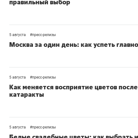
правильный выбор
состоянием
антихрупк
5 августа
#
пресс-релизы
Москва за один день: как успеть главно
5 августа
#
пресс-релизы
Как меняется восприятие цветов посл
катаракты
5 августа
#
пресс-релизы
Белые свадебные цветы: как выбрать 