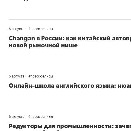
6 августа
#
пресс-релизы
Changan в России: как китайский авто
новой рыночной нише
6 августа
#
пресс-релизы
Онлайн-школа английского языка: нюа
Рекомендуем
Рекомендуем
150 камер до квартиры и Face
Опыт выжи
6 августа
#
пресс-релизы
ID вместо ключа: какой будет
природе, 
Редукторы для промышленности: зачем
безопасность в ЖК «Нова»
с ментальн