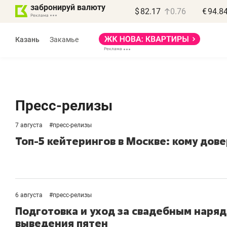
забронируй валюту
$
82.17
0.76
€
94.8
Казань
Закамье
Пресс-релизы
7 августа
#
пресс-релизы
Топ-5 кейтерингов в Москве: кому дов
6 августа
#
пресс-релизы
Подготовка и уход за свадебным наряд
выведения пятен