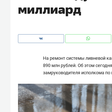
миллиард
рынки, почему надо знать аксакал
чем интересен Оман?
На ремонт системы ливневой ка
890 млн рублей. Об этом сегодн
замруководителя исполкома по
Рекомендуем
Рекоме
Как ГК «МИР ГРУПП» и ВТБ
150 ка
создают оазис жилого
ID вме
комфорта под Казанью
безоп