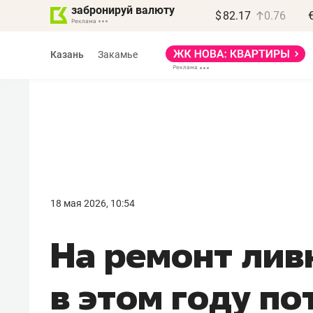
забронируй валюту
$
82.17
0.76
Казань
Закамье
Василь Мазитов
МАРТ
18 мая 2026, 10:54
«Не зная местных
На ремонт лив
правил, бизнес может
потерять минимум
в этом году по
полгода»
Как бизнесу выйти на зарубежные