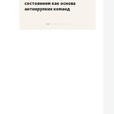
«Гонка Героев»
Казан