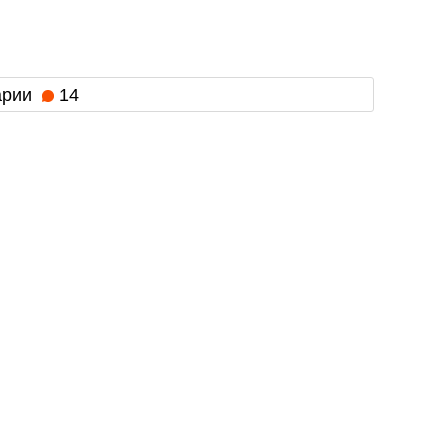
арии
14