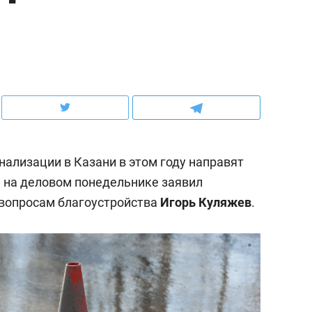
ов и
о трехкратном росте цен, дотошных
школьной формы о конт
клиентах и чудных запросах мастеров
налогах и развитии без 
нализации в Казани в этом году направят
я на деловом понедельнике заявил
 вопросам благоустройства
Игорь Куляжев
.
ндуем
Рекомендуем
мер до квартиры и Face
Опыт выживания в дик
сто ключа: какой будет
природе, работа
асность в ЖК «Нова»
с ментальным и физич