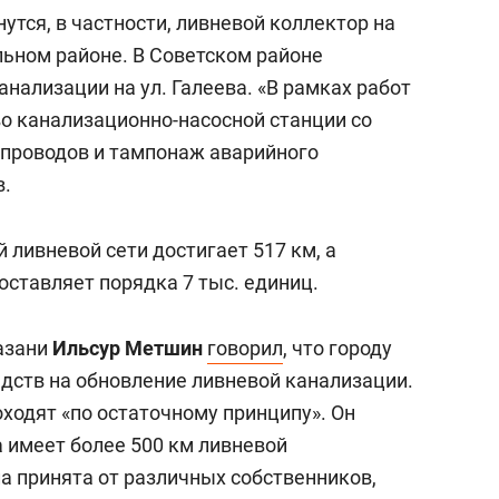
утся, в частности, ливневой коллектор на
льном районе. В Советском районе
нализации на ул. Галеева. «В рамках работ
во канализационно-насосной станции со
опроводов и тампонаж аварийного
в.
ливневой сети достигает 517 км, а
ставляет порядка 7 тыс. единиц.
азани
Ильсур Метшин
говорил
, что городу
едств на обновление ливневой канализации.
оходят «по остаточному принципу». Он
а имеет более 500 км ливневой
а принята от различных собственников,