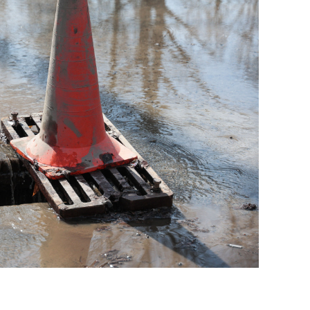
состоянием как основа
антихрупких команд