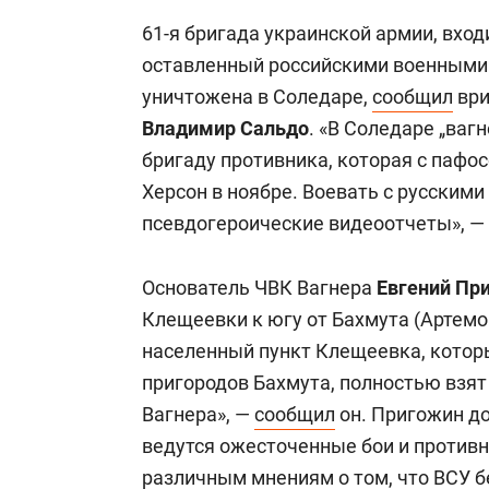
61-я бригада украинской армии, вход
оставленный российскими военными 
уничтожена в Соледаре,
сообщил
ври
Владимир Сальдо
. «В Соледаре „ва
бригаду противника, которая с пафос
Херсон в ноябре. Воевать с русскими
псевдогероические видеоотчеты», — 
Основатель ЧВК Вагнера
Евгений Пр
Клещеевки к югу от Бахмута (Артемо
населенный пункт Клещеевка, котор
пригородов Бахмута, полностью взя
Вагнера», —
сообщил
он. Пригожин до
ведутся ожесточенные бои и против
различным мнениям о том, что ВСУ бе