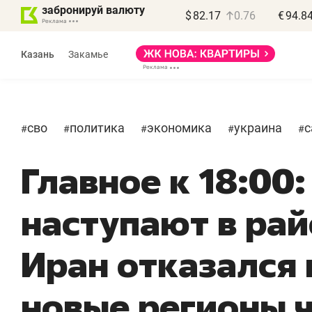
забронируй валюту
$
82.17
0.76
€
94.8
Казань
Закамье
сво
политика
экономика
украина
с
#
#
#
#
#
Главное к 18:00:
наступают в рай
«
п
Иран отказался 
п
п
новые регионы 
Ка