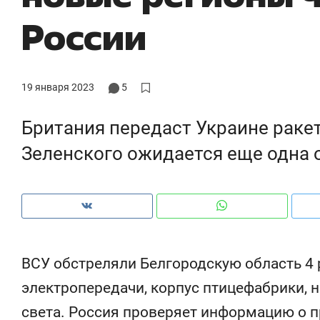
ры
России
че
19 января 2023
5
Британия передаст Украине ракет
Зеленского ожидается еще одна 
Рекомендуем
Рекомендуем
ВСУ обстреляли Белгородскую область 4
ce
Опыт выживания в дикой
Мексика, 
электропередачи, корпус птицефабрики, 
т
природе, работа
и вагон с ч
света. Россия проверяет информацию о 
с ментальным и физическим
в Менделе