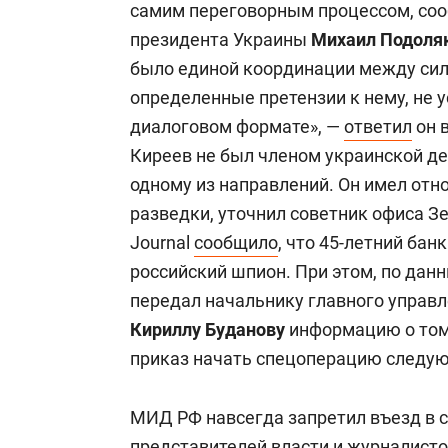
самим переговорным процессом, соо
президента Украины
Михаил Подоля
было единой координации между си
определенные претензии к нему, не у
диалоговом формате», —
ответил
он в
Киреев не был членом украинской де
одному из направлений. Он имел от
разведки, уточнил советник офиса Зе
Journal
сообщило
, что 45-летний ба
российский шпион. При этом, по дан
передал начальнику главного управ
Кириллу Буданову
информацию о том,
приказ начать спецоперацию следу
МИД РФ навсегда запретил въезд в с
представителей власти и журналисто