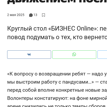
2 мая 2025
13
Круглый стол «БИЗНЕС Online»: п
повод подумать о тех, кто вернетс
«К вопросу о возвращении ребят — надо 
мы выстроим работу с пандусами…» — ст
Рекомендуем
Рекомендуем
перед собой вполне конкретные новые за
150 камер до квартиры и Face
Опыт выжи
Волонтеры констатируют: на фоне мирно
ID вместо ключа: какой будет
природе, 
безопасность в ЖК «Нова»
с ментальн
арене снизились не только темпы сборов