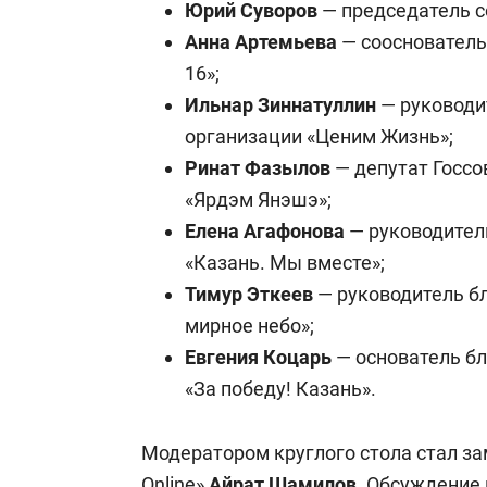
Юрий Суворов
— председатель с
Анна Артемьева
— сооснователь
16»;
Ильнар Зиннатуллин
— руководи
организации «Ценим Жизнь»;
Ринат Фазылов
— депутат Госсо
«Ярдэм Янэшэ»;
Елена Агафонова
— руководител
«Казань. Мы вместе»;
Тимур Эткеев
— руководитель б
мирное небо»;
Евгения Коцарь
— основатель бл
«За победу! Казань».
Модератором круглого стола стал з
Online»
Айрат Шамилов
. Обсуждение