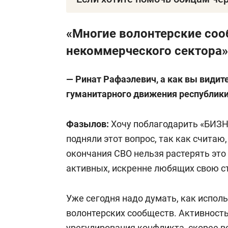
Автономная некоммерческая благот
«Многие волонтерские со
гражданских инициатив «Ценим Жиз
некоммерческого сектора»
ИНН: 1655494610
— Ринат Рафаэлевич, а как вы види
гуманитарного движения республик
КПП: 165501001
Фазылов:
Хочу поблагодарить «БИЗНЕ
ОГРН: 1231600019705
подняли этот вопрос, так как считаю,
окончания СВО нельзя растерять это
Юридический/фактический адрес: 4201
активных, искренне любящих свою с
1064, оф. 223
Уже сегодня надо думать, как испол
Расчетный счет: 40703 810 1 6200 0
волонтерских сообществ. Активность
урегулирования конфликта, скорее в