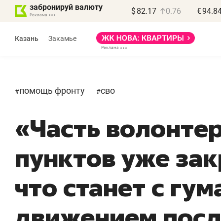
забронируй валюту
$
82.17
0.76
€
94.8
Казань
Закамье
помощь фронту
сво
#
#
«Часть волонте
пунктов уже за
что станет с гу
движением посл