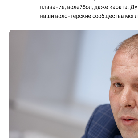
Юридический адрес: 119285, Москва,
плавание, волейбол, даже каратэ. Ду
наши волонтерские сообщества могл
ИНН:
7729452720
КПП: 772901001
Код ОКПО: 33687207
Код ОКАТО:
45268584000
ОГРН:
1147799011766
Расчетный счет: 40703810700000003
Полное наименование банка: Банк П