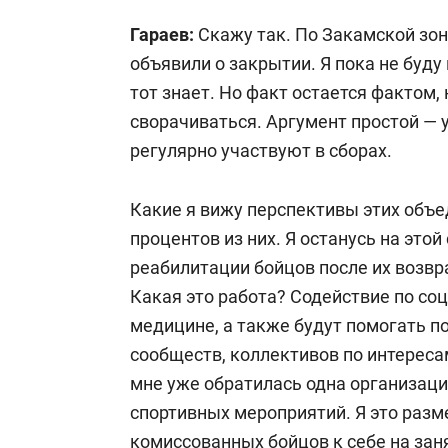
КПП: 165701001
Гараев
:
Скажу так. По Закамской зон
объявили о закрытии. Я пока не буду 
БИК:
049205805
тот знает. Но факт остается фактом
сворачиваться. Аргумент простой — у
Расчетный счет в Ак Барс Банке: 40
регулярно участвуют в сборах.
Корсчет: 30101810000000000805
Какие я вижу перспективы этих объе
процентов из них. Я останусь на этой
Назначение платежа: «На благотвор
реабилитации бойцов после их возвр
Какая это работа? Содействие по со
Дополнительная информация на сайт
медицине, а также будут помогать п
сообществ, коллективов по интереса
Полное наименование юридического
мне уже обратилась одна организаци
«Народный фронт. Всё для Победы»
спортивных мероприятий. Я это разм
комиссованных бойцов к себе на заня