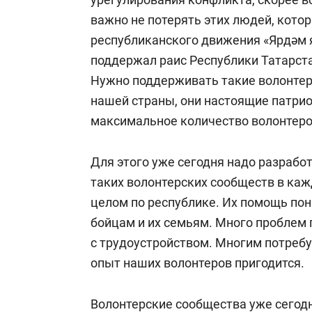
БИК: 049205603
важно не потерять этих людей, кото
республиканского движения «Ярдәм я
Корсчет: 30101 810 6 0000 0000 603
поддержал раис Республики Татарст
Нужно поддерживать такие волонтер
Дополнительная информация о фон
нашей страны, они настоящие патрио
максимальное количество волонтеро
Для этого уже сегодня надо разрабо
таких волонтерских сообществ в каж
целом по республике. Их помощь по
бойцам и их семьям. Много проблем 
с трудоустройством. Многим потребу
опыт наших волонтеров пригодится.
Волонтерские сообщества уже сего