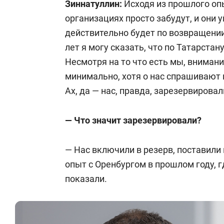
Зиннатуллин:
Исходя из прошлого оп
КПП: 165801001
организациях просто забудут, и они у
действительно будет по возвращении
ОГРН:
1171690058506
лет я могу сказать, что по Татарста
Несмотря на то что есть мы, внимани
Расчетный счет: 40703810062000003
минимально, хотя о нас спрашивают в
Ах, да — нас, правда, зарезервировал
Банк: отделение «Банк Татарстан» 
— Что значит зарезервировали?
БИК банка:
049205603
— Нас включили в резерв, поставили 
Корсчет: 30101810600000000603
опыт с Оренбургом в прошлом году, 
показали.
ИНН банка:
7707083893
КПП банка: 165502001