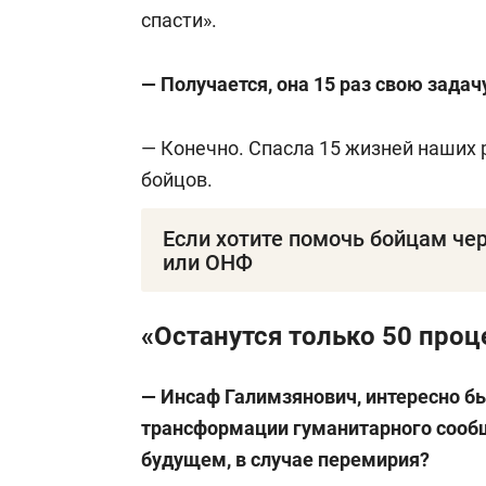
спасти».
— Получается, она 15 раз свою задач
— Конечно. Спасла 15 жизней наших 
бойцов.
Если хотите помочь бойцам че
или ОНФ
Благотворительный фонд «Ак Барс С
«Останутся только 50 проц
ОГРН:
1061600052425
—
Инсаф Галимзянович, интересно бы
трансформации гуманитарного сооб
ИНН:
1658079690
будущем, в случае перемирия?