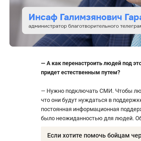
Корсчет: 30101810400000000555
БИК:
044525555
Назначение платежа: SBOR16
— А как перенастроить людей под это
Дополнительная информация по ссы
придет естественным путем?
— Нужно подключать СМИ. Чтобы люд
что они будут нуждаться в поддержк
постоянная информационная поддержк
было неожиданностью для людей. Об
Если хотите помочь бойцам че