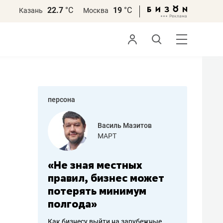
22.7
°С
19
°С
Казань
Москва
персона
еменова
Василь Мазитов
»
МАРТ
а: работа
«Не зная местных
«Мне лу
ечься
правил, бизнес может
не зара
вствовать
потерять минимум
чем пот
полгода»
репутац
пошиву
Как бизнесу выйти на зарубежные
Владелец от