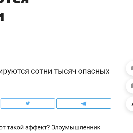
ов и
о трехкратном росте цен, дотошных
школьной формы о конт
и
клиентах и чудных запросах мастеров
налогах и развитии без 
ируются сотни тысяч опасных
ндуем
Рекомендуем
мер до квартиры и Face
Опыт выживания в дик
сто ключа: какой будет
природе, работа
ют такой эффект? Злоумышленник
асность в ЖК «Нова»
с ментальным и физич