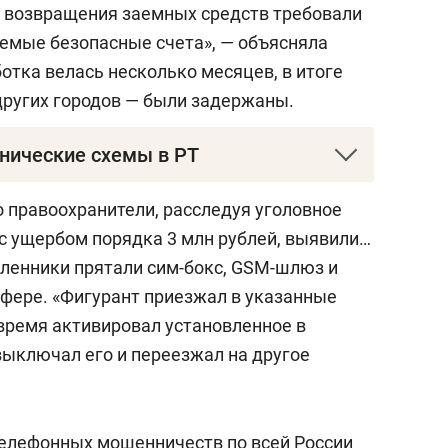
 возвращения заемных средств требовали
аемые безопасные счета», — объясняла
отка велась несколько месяцев, в итоге
ругих городов — были задержаны.
ические схемы в РТ
ной мошеннической схемой в начале 2025
о правоохранители, расследуя уголовное
лнительных доходах через инвестиционные
с ущербом порядка 3 млн рублей, выявили…
тся четверть от всех мошеннических
ленники прятали сим-бокс, GSM-шлюз и
и под видом представителей мобильных
фере. «Фигурант приезжал в указанные
т продлить действие номера телефона
 время активировал установленное в
тавляются сотрудниками компаний по
выключал его и переезжал на другое
етчиков (9%).
телефонных мошенничеств по всей России