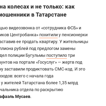
а колесах и не только: как
мошенники в Татарстане
ью видеозвонка от «сотрудника ФСБ» и
ников Центробанка»
похитили
у пенсионерки
аставив ее продать квартиру. У жительницы
ллиона рублей под предлогом замены
отдел полиции Бугульмы
поступило
три
унтов на портале «Госуслуг» — жертв под
у заставили продиктовать СМС-код. И это
зодов: всего с начала года
у жителей Татарстана более 1,35 млрд
ачальника отдела по раскрытию
афаэль Мусаев
.