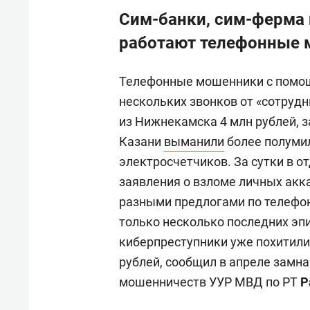
Сим-банки, сим-ферма н
работают телефонные 
Телефонные мошенники с помощ
нескольких звонков от «сотруд
из Нижнекамска 4 млн рублей, з
Казани
выманили
более полуми
электросчетчиков. За сутки в 
заявления о взломе личных акка
разными предлогами по телефон
только несколько последних эпи
киберпреступники уже похитили 
рублей, сообщил в апреле замн
мошенничеств УУР МВД по РТ
Р