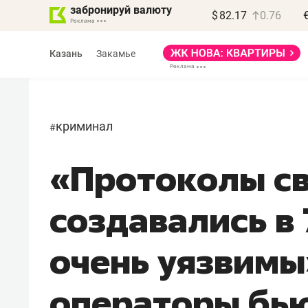
забронируй валюту
$
82.17
0.76
Казань
Закамье
криминал
#
«Протоколы с
Василь Мазитов
МАРТ
создавались в 
«Не зная местных
правил, бизнес может
очень уязвимы
потерять минимум
полгода»
операторы бь
Как бизнесу выйти на зарубежные