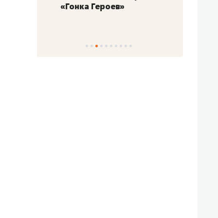
«Гонка Героев»
Казан