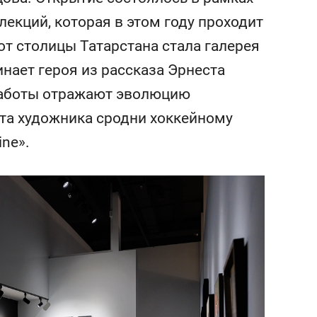
состоянием как основа
екций, которая в этом году проходит
антихрупких команд
т столицы Татарстана стала галерея
нает героя из рассказа Эрнеста
 работы отражают эволюцию
ота художника сродни хоккейному
ine».