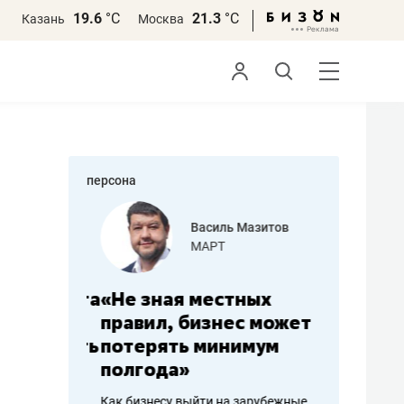
19.6
°С
21.3
°С
Казань
Москва
персона
еменова
Василь Мазитов
»
МАРТ
а: работа
«Не зная местных
«Мне лу
ечься
правил, бизнес может
не зара
вствовать
потерять минимум
чем пот
полгода»
репутац
пошиву
Как бизнесу выйти на зарубежные
Владелец от