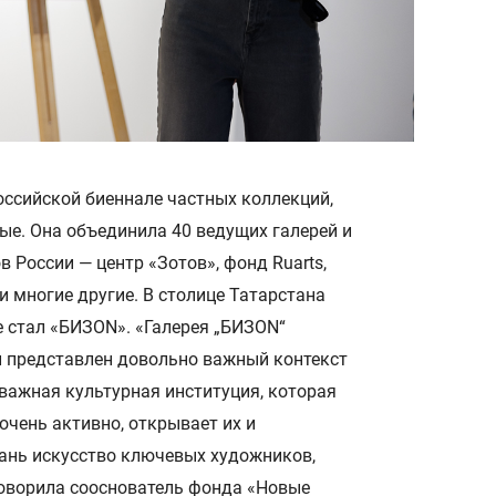
ссийской биеннале частных коллекций,
вые. Она объединила 40 ведущих галерей и
в России — центр «Зотов», фонд Ruarts,
» и многие другие. В столице Татарстана
 стал «БИЗON». «Галерея „БИЗON“
ей представлен довольно важный контекст
 важная культурная институция, которая
чень активно, открывает их и
зань искусство ключевых художников,
оворила
сооснователь фонда «Новые