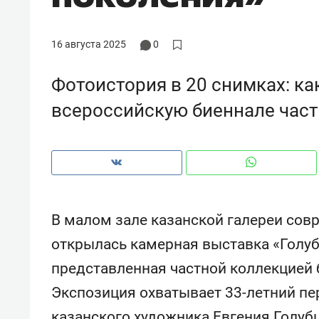
рынки, почему надо знать аксакал
чем интересен Оман?
16 августа 2025
0
Фотоистория в 20 снимках: к
всероссийскую биеннале час
В малом зале казанской галереи сов
открылась камерная выставка «Голуб
Рекомендуем
Рекоме
представленная частной коллекцией 
Как ГК «МИР ГРУПП» и ВТБ
150 ка
Экспозиция охватывает 33-летний пе
создают оазис жилого
ID вме
комфорта под Казанью
безоп
казанского художника Евгения Голуб