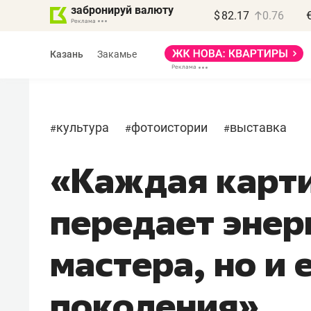
забронируй валюту
$
82.17
0.76
Казань
Закамье
культура
фотоистории
выставка
#
#
#
«Каждая карти
Василь Мазитов
МАРТ
передает энер
«Не зная местных
правил, бизнес может
мастера, но и 
потерять минимум
полгода»
поколения»
Как бизнесу выйти на зарубежные