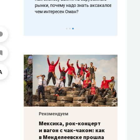
рафакте,
рынки, почему надо знать аксакалов и
о трехкратно
кредитов
чем интересен Оман?
клиентах и ч
Рекомендуем
Рекоме
ой
Мексика, рок-концерт
«Прор
и вагон с чак-чаком: как
30 ме
еским
в Менделеевске прошла
лечит