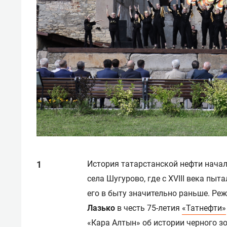
История татарстанской нефти начала
села Шугурово, где с XVIII века пыт
его в быту значительно раньше. Ре
Лазько
в честь 75-летия
«Татнефти»
«Кара Алтын» об истории черного з