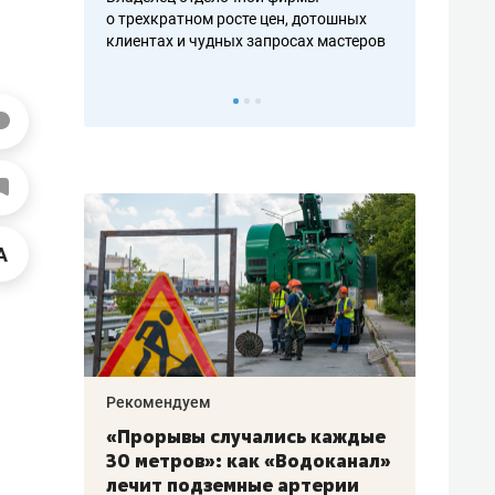
хкратном росте цен, дотошных
школьной формы о контрафакте,
тах и чудных запросах мастеров
налогах и развитии без кредитов
екомендуем
Рекомендуем
Прорывы случались каждые
Не только про еду:
0 метров»: как «Водоканал»
гастрокомплекс «
ечит подземные артерии
задает новый рит