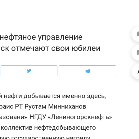
рынки, почему надо знать аксакалов и
о тре
чем интересен Оман?
клиен
 нефтяное управление
рск отмечают свои юбилеи
й нефти добывается именно здесь,
 раис РТ Рустам Минниханов
Рекомендуем
Р
разования НГДУ «Лениногорскнефть»
 дикой
Мексика, рок-концерт
«
я коллектив нефтедобывающего
и вагон с чак-чаком: как
3
зическим
в Менделеевске прошла
л
шую государственную награду