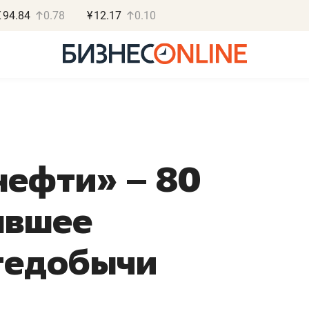
€
94.84
0.78
¥
12.17
0.10
нефти» – 80
Василь Мазитов
МАРТ
явшее
«Не зная местных
«М
правил, бизнес может
не 
тедобычи
потерять минимум
чем
полгода»
ре
Как бизнесу выйти на зарубежные
Влад