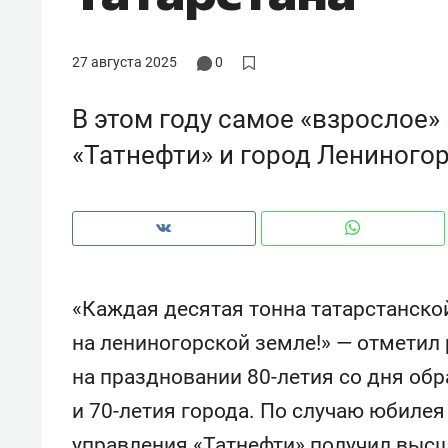
27 августа 2025
0
В этом году самое «взрослое»
«Татнефти» и город Лениного
«Каждая десятая тонна татарстанско
на лениногорской земле!» — отметил
комендуем
Рекомендуем
на праздновании 80-летия со дня об
0 камер до квартиры и Face
Опыт выживания в
и 70-летия города. По случаю юбиле
 вместо ключа: какой будет
природе, работа
зопасность в ЖК «Нова»
с ментальным и фи
управления «Татнефти» получил выс