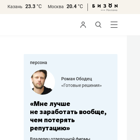
23.3
°С
20.4
°С
Казань
Москва
персона
Роман Ободец
Дарья Семенова
«Готовые решения»
«Бросско»
не лучше
«Мама говорила: раб
заработать вообще,
помогает отвлечься
 потерять
от болезни, чувствов
путацию»
себя живой»
елец отделочной фирмы
Наследница бизнеса по пошиву