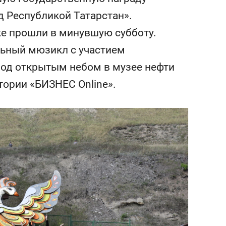
нова
«Гонка Героев»
К
д Республикой Татарстан».
нд
е прошли в минувшую субботу.
ьный мюзикл с участием
под открытым небом в музее нефти
тории «БИЗНЕС Online».