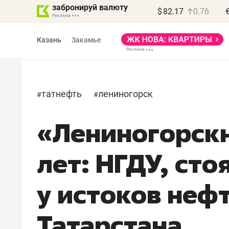
забронируй валюту
$
82.17
0.76
Казань
Закамье
татнефть
лениногорск
#
#
«Лениногорск
лет: НГДУ, сто
у истоков неф
Татарстана