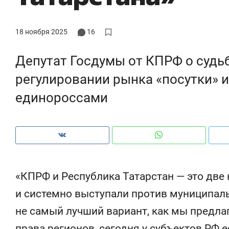
18 ноября 2025
16
Депутат Госдумы от КПРФ о судь
регулировании рынка «посутки» 
единороссами
«КПРФ и Республика Татарстан — это две
Рекомендуем
Рекомендуем
и системно выступали против муниципал
Опыт выживания в дикой
Мексика, 
не самый лучший вариант, как мы предлаг
природе, работа
и вагон с ч
и
с ментальным и физическим
в Менделе
права регионов, сегодня у субъектов РФ 