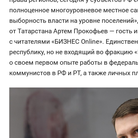
состоянием как основа
«Гонка Гер
полноценное многоуровневое местное са
антихрупких команд
выборность власти на уровне поселений»
от Татарстана Артем Прокофьев — гость 
с читателями «БИЗНЕС Online». Единств
республику, но не входящий во фракцию «
о своем первом опыте работы в федераль
коммунистов в РФ и РТ, а также личных п