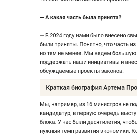
— А какая часть была принята?
— В 2024 году нами было внесено свы
были приняты. Понятно, что часть и
но тем не менее. Мы ведем большую 
поддержать наши инициативы и внес
обсуждаемые проекты законов.
Краткая биография Артема Пр
Артем Вячеславович
Прокофьев
роди
Мы, например, из 16 министров не по
Окончил с отличием КГУ по специальн
кандидатур, в первую очередь выст
аспирантуру КГУ (2009). Кандидат по
блока. У нас были десятилетия, чтоб
диссертация на тему «Трансформаци
нужный темп развития экономики. К
Киргизии и Украины (сравнительное и