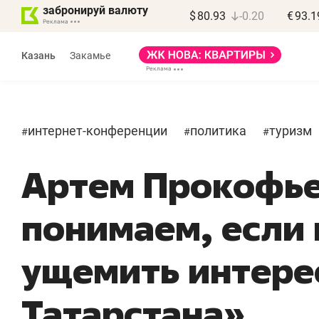
забронируй валюту
$
80.93
-0.20
€
93.1
Казань
Закамье
интернет-конференции
политика
туризм
#
#
#
Артем Прокофье
понимаем, если
ущемить интере
Татарстана»