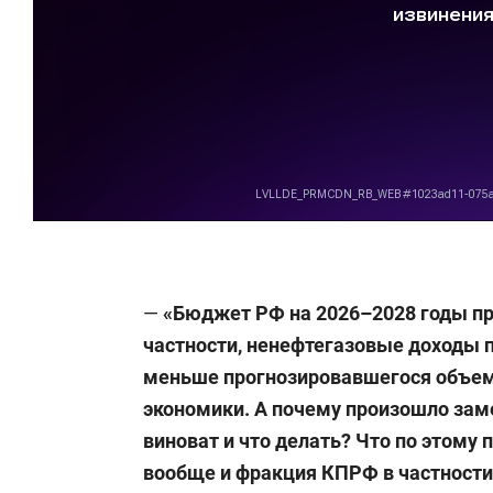
2009–2021 — депутат Госсовета РТ VI,
образованию, культуре, науке и нац
заместитель председателя комитета 
2011–2014 — заместитель заведующ
информационно-аналитической рабо
С 2013 года — член центрального ко
международным вопросам.
—
«
Бюджет РФ на 2026–2028 годы при
частности, ненефтегазовые доходы
С сентября 2021-го — депутат Госуда
меньше прогнозировавшегося объема
член комитета ГД по туризму и разв
экономики. А почему произошло заме
виноват и что делать? Что по этому
вообще и фракция КПРФ в частности