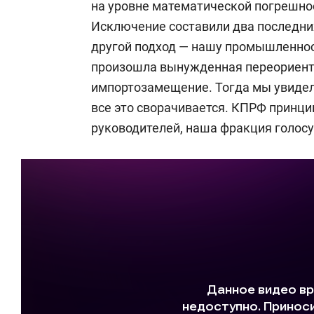
на уровне математической погрешно
научных публикаций, в том числе дв
Исключение составили два последних
другой подход — нашу промышленнос
2006–2013 — член российской ассоци
произошла вынужденная переориента
импортозамещение. Тогда мы увидели
2006–2007 — организационная и инф
все это сворачивается. КПРФ принци
штабах КПРФ на региональных выбора
руководителей, наша фракция голосу
Петербург (2007).
2007–2010 — заведующий сектором п
КПРФ по информационно-аналитичес
кампаний. Работа на федеральных и
Госдумы ФС РФ 2007 года; выборы пр
голосования в 2008–2010 годах.
2008–2013 — кандидат в члены цент