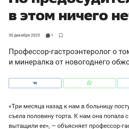
в этом ничего н
30 декабря 2025
1
Профессор-гастроэнтеролог о том
и минералка от новогоднего обж
Рекомендуем
Рекомендуем
«Три месяца назад к нам в больницу пост
150 камер до квартиры и Face
Опыт выжи
съела половину торта. К нам она попала с
ID вместо ключа: какой будет
природе, 
вытащили ее», — объясняет профессор-га
безопасность в ЖК «Нова»
с ментальн