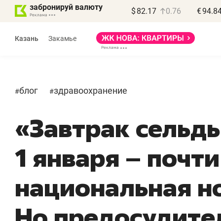
забронируй валюту
$
82.17
0.76
€
94.8
Казань
Закамье
блог
здравоохранение
#
#
«Завтрак сельд
1 января – почти
национальная н
Но предосудите