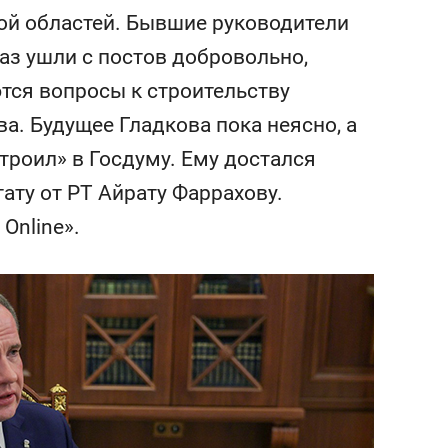
и
набережной Казанки
ой областей. Бывшие руководители
аз ушли с постов добровольно,
ются вопросы к строительству
а. Будущее Гладкова пока неясно, а
троил» в Госдуму. Ему достался
ату от РТ Айрату Фаррахову.
Online».