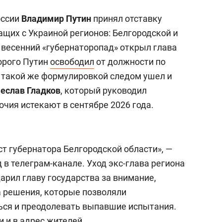
оссии
Владимир Путин
принял отставку
ащих с Украиной регионов: Белгородской и
 весенний «губернаторопад» открыл глава
торого Путин
освободил
от должности по
 такой же формулировкой следом ушел и
еслав Гладков
, который руководил
очия истекают в сентябре 2026 года.
т губернатора Белгородской области», —
в телеграм-канале. Уход экс-глава региона
арил главу государства за внимание,
а решения, которые позволяли
ься и преодолевать выпавшие испытания.
 и в адрес жителей.