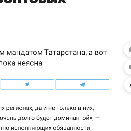
ов и
о трехкратном росте цен, дотошных
школьной формы о конт
?
клиентах и чудных запросах мастеров
налогах и развитии без 
м мандатом Татарстана, а вот
пока неясна
ндуем
Рекомендуем
регионах, да и не только в них,
ывы случались каждые
Не только про еду: как
очень долго будет доминантой», —
тров»: как «Водоканал»
гастрокомплекс «Кайт
енно исполняющих обязанности
 подземные артерии
задает новый ритм