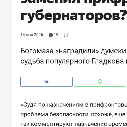
рынки, почему надо знать аксакал
губернаторов
чем интересен Оман?
14 мая 2026
19
Богомаза «наградили» думски
судьба популярного Гладкова 
Рекомендуем
Рекоме
«Судя по назначениям в прифронтовых 
ой
Мексика, рок-концерт
«Прор
проблема безопасности, похоже, еще 
и вагон с чак-чаком: как
30 ме
так комментируют назначение врем
ским
в Менделеевске прошла
лечит