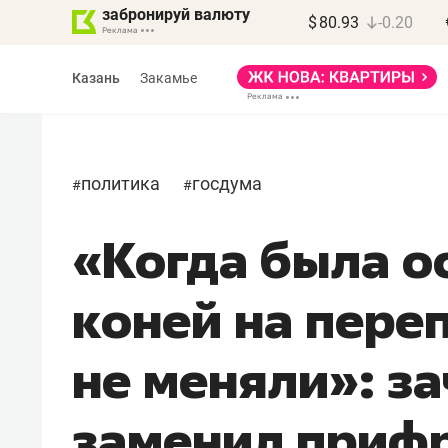
забронируй валюту
$
80.93
-0.20
Казань
Закамье
политика
госдума
#
#
«Когда была о
Василь Мазитов
МАРТ
коней на пере
«Не зная местных
правил, бизнес может
не меняли»: з
потерять минимум
полгода»
заменил приф
Как бизнесу выйти на зарубежные