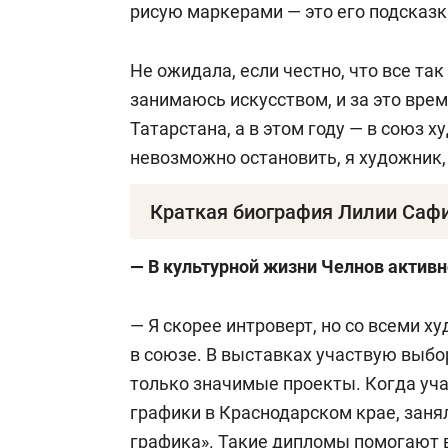
рисую маркерами — это его подсказк
Не ожидала, если честно, что все так
занимаюсь искусством, и за это вре
Татарстана, а в этом году — в союз 
невозможно остановить, я художник, я
Краткая биография Лилии Саф
Лилия Сафина
— художница, член со
— В культурной жизни Челнов активн
Родилась 5 октября 1976 года в Наб
— Я скорее интроверт, но со всеми 
Московский государственный инстит
в союзе. В выставках участвую выбо
дипломом.
только значимые проекты. Когда уч
графики в Краснодарском крае, заня
С 2002 по 2006 год возглавляла отд
графика». Такие дипломы помогают в