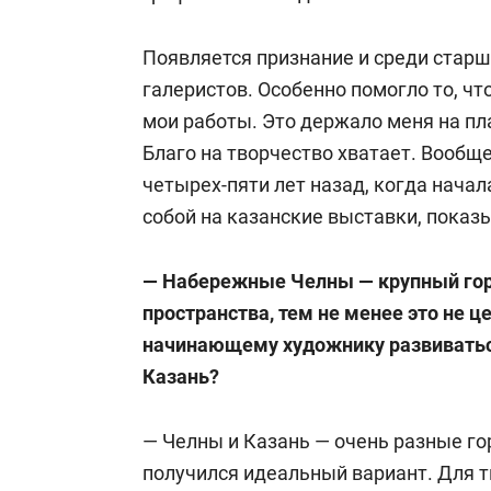
палате Набережных Челнов. С 2006-
Появляется признание и среди старш
С 2016 года начала заниматься в ст
галеристов. Особенно помогло то, ч
руководством
Мадияра Хазиева
. В 
мои работы. Это держало меня на пла
«Уникальная графика» на всероссийс
Благо на творчество хватает. Вообщ
четырех-пяти лет назад, когда начал
Сейчас работает заместителем пред
собой на казанские выставки, показ
союза художников России.
— Набережные Челны — крупный горо
пространства, тем не менее это не це
начинающему художнику развиваться
Казань?
— Челны и Казань — очень разные гор
получился идеальный вариант. Для т