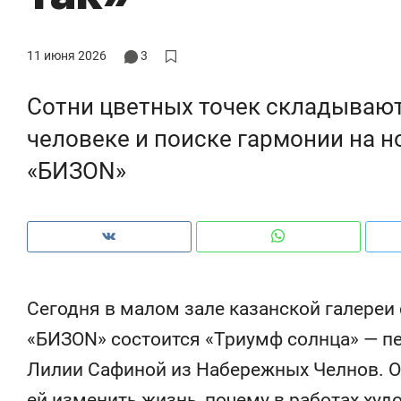
11 июня 2026
3
Сотни цветных точек складываютс
человеке и поиске гармонии на н
«БИЗON»
Сегодня в малом зале казанской галереи
Рекомендуем
Рекомендуем
«БИЗON» состоится «Триумф солнца» — п
150 камер до квартиры и Face
Опыт выжи
Лилии Сафиной из Набережных Челнов. О 
ID вместо ключа: какой будет
природе, 
безопасность в ЖК «Нова»
с ментальн
ей изменить жизнь, почему в работах ху