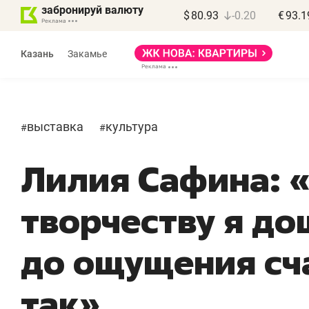
забронируй валюту
$
80.93
-0.20
€
93.1
Казань
Закамье
выставка
культура
#
#
Лилия Сафина: 
творчеству я до
до ощущения сч
так»