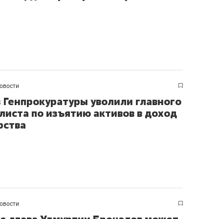
овости
з Генпрокуратуры уволили главного
листа по изъятию активов в доход
рства
овости