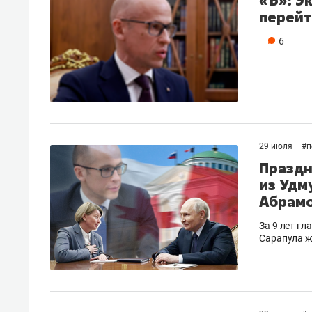
«Ъ»: Э
перейт
6
29 июля
#
п
Праздн
из Удм
Абрам
За 9 лет гл
Сарапула ж