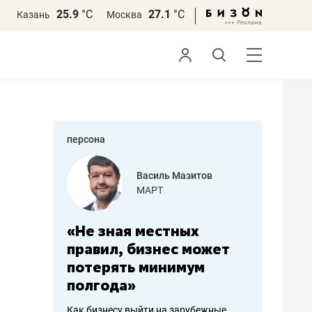
25.9
°С
27.1
°С
Казань
Москва
персона
еменова
Василь Мазитов
»
МАРТ
а: работа
«Не зная местных
«Мне лу
ечься
правил, бизнес может
не зара
вствовать
потерять минимум
чем пот
полгода»
репутац
пошиву
Как бизнесу выйти на зарубежные
Владелец от