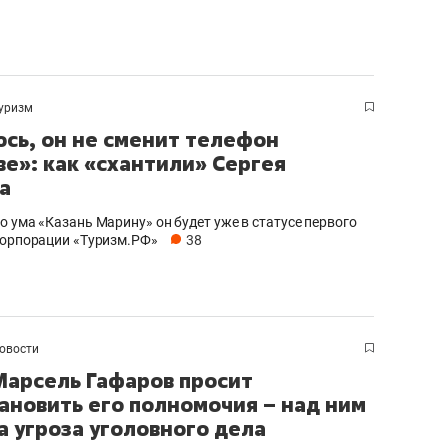
уризм
сь, он не сменит телефон
ве»: как «схантили» Сергея
а
о ума «Казань Марину» он будет уже в статусе первого
корпорации «Туризм.РФ»
38
овости
Марсель Гафаров просит
ановить его полномочия – над ним
а угроза уголовного дела