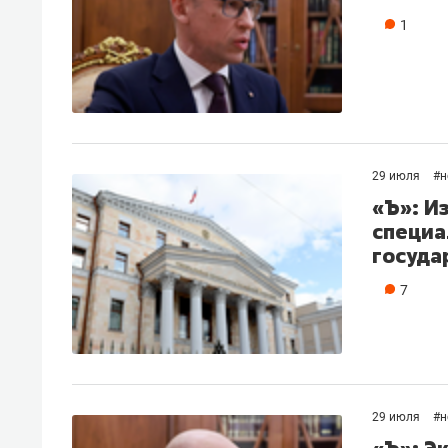
1
29 июля
#
н
«Ъ»: И
специа
госуда
7
29 июля
#
н