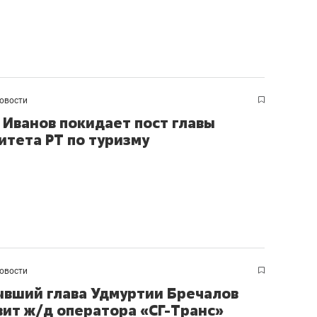
овости
 Иванов покидает пост главы
итета РТ по туризму
овости
ывший глава Удмуртии Бречалов
вит ж/д оператора «СГ-Транс»