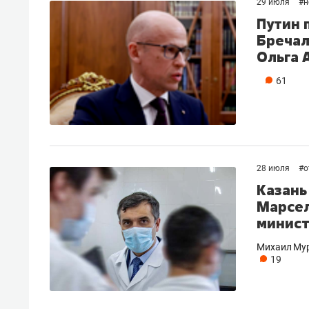
29 июля
#
н
Путин 
Бречал
Ольга 
61
28 июля
#
о
Казань
Марсел
минист
Михаил Мур
19