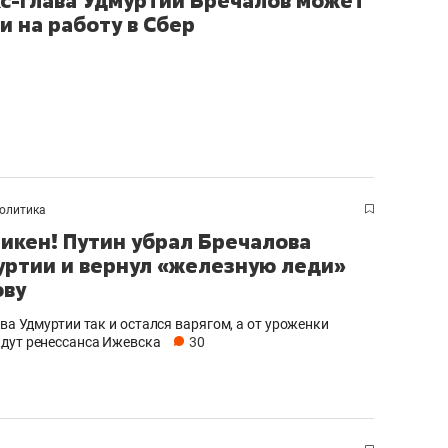
кс-глава Удмуртии Бречалов может
и на работу в Сбер
олитика
икен! Путин убрал Бречалова
уртии и вернул «железную леди»
ову
ава Удмуртии так и остался варягом, а от уроженки
дут ренессанса Ижевска
30