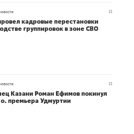
ов и
о трехкратном росте цен, дотошных
школьной формы о конт
клиентах и чудных запросах мастеров
налогах и развитии без 
новости
провел кадровые перестановки
водстве группировок в зоне СВО
новости
ец Казани Роман Ефимов покинул
. о. премьера Удмуртии
ндуем
Рекомендуем
мер до квартиры и Face
Опыт выживания в дик
сто ключа: какой будет
природе, работа
асность в ЖК «Нова»
с ментальным и физич