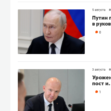
рынки, почему надо знать аксакал
чем интересен Оман?
5 августа
#
Путин 
в руко
0
3 августа
#
Урожен
пост и
Рекомендуем
Рекоме
1
Как ГК «МИР ГРУПП» и ВТБ
150 ка
создают оазис жилого
ID вме
комфорта под Казанью
безоп