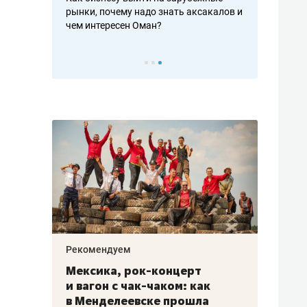
рафакте,
рынки, почему надо знать аксакалов и
о трехкратно
кредитов
чем интересен Оман?
клиентах и ч
Рекомендуем
Рекоме
ой
Мексика, рок-концерт
«Прор
и вагон с чак-чаком: как
30 ме
еским
в Менделеевске прошла
лечит