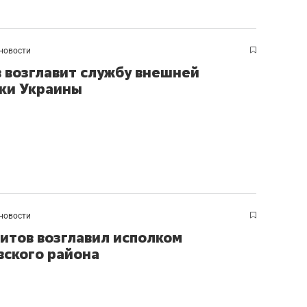
состоянием как основа
антихрупких команд
новости
 возглавит службу внешней
ки Украины
новости
итов возглавил исполком
ского района