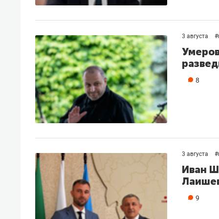
3 августа
#
Умеров
развед
8
3 августа
#
Иван Ш
Лаишев
9