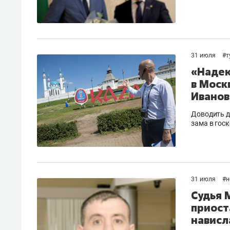
31 июля
#
т
«Надею
в Моск
Иванов
Доводить д
зама в гос
31 июля
#
н
Судья 
приост
нависл