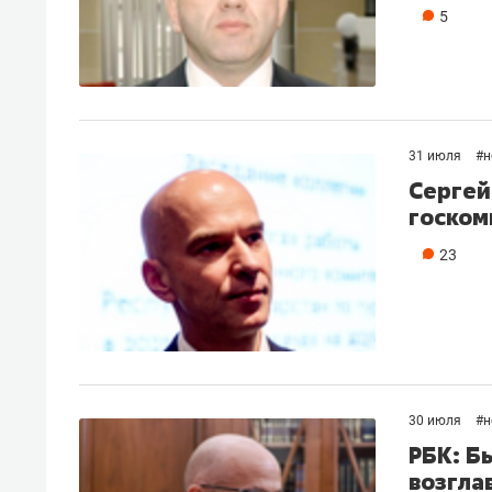
5
31 июля
#
н
Сергей
госком
23
30 июля
#
н
РБК: Б
возгла