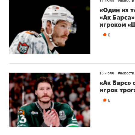
17 июля
#
новости
«Один из т
«Ак Барса
игроком «
0
16 июля
#
новости
«Ак Барс» 
игрок трог
6