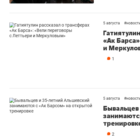
5 августа
#
новост
Гатиятулин
«Ак Барса»
и Меркуло
1
5 августа
#
новост
Бывальцев
занимаются
тренировк
2