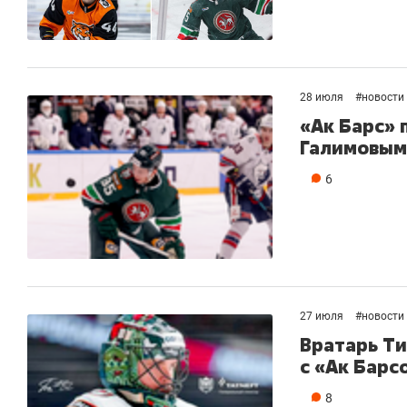
28 июля
#
новости
«Ак Барс» 
Галимовым
6
27 июля
#
новости
Вратарь Т
с «Ак Барс
8