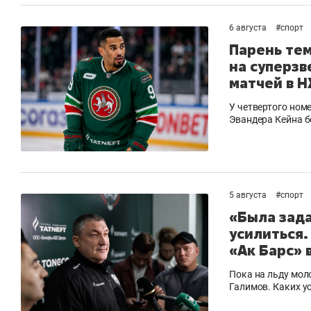
рынки, почему надо знать аксакалов и
о 
чем интересен Оман?
кл
6 августа
#
спорт
Парень тем
на суперзв
матчей в 
У четвертого ном
Эвандера Кейна 
5 августа
#
спорт
«Была зада
усилиться.
«Ак Барс» 
Рекомендуем
Рекомендуем
Как ГК «МИР ГРУПП» и ВТБ
150 камер 
Пока на льду мол
Галимов. Каких у
создают оазис жилого
ID вместо 
комфорта под Казанью
безопаснос