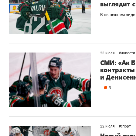
выглядит 
В нынешнем виде 
23 июля
#
новости
СМИ: «Ак 
контракты
и Денисен
3
22 июля
#
спорт
Новый турн