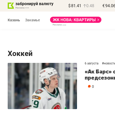
забронируй валюту
$
81.41
0.48
€
94.0
Казань
Закамье
Хоккей
6 августа
#
новост
Василь Мазитов
«Ак Барс» 
МАРТ
предсезон
«Не зная местных
«
0
правил, бизнес может
н
потерять минимум
ч
полгода»
р
Как бизнесу выйти на зарубежные
Вл