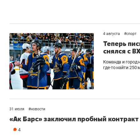
4 августа
#
спорт
Теперь пис
снялся с В
Команда и город 
где-то найти 250
31 июля
#
новости
«Ак Барс» заключил пробный контрак
4