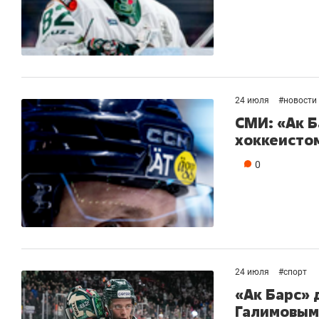
24 июля
#
новости
СМИ: «Ак 
хоккеисто
0
24 июля
#
спорт
«Ак Барс» 
Галимовым 