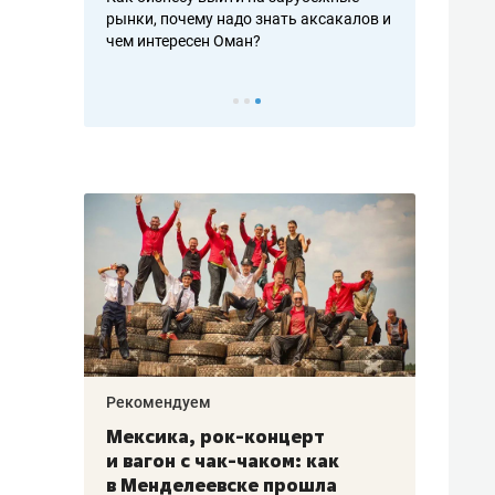
рафакте,
рынки, почему надо знать аксакалов и
о трехкратно
кредитов
чем интересен Оман?
клиентах и ч
Рекомендуем
Рекоме
ой
Мексика, рок-концерт
«Прор
и вагон с чак-чаком: как
30 ме
еским
в Менделеевске прошла
лечит