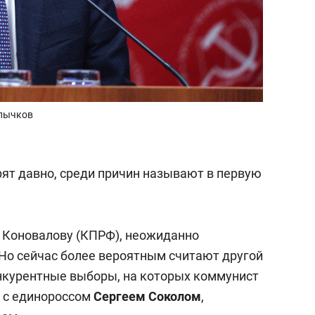
Клычков
рят давно, среди причин называют в первую
и Коновалову (КПРФ), неожиданно
Но сейчас более вероятным считают другой
онкурентные выборы, на которых коммунист
 с единороссом
Сергеем Соколом
,