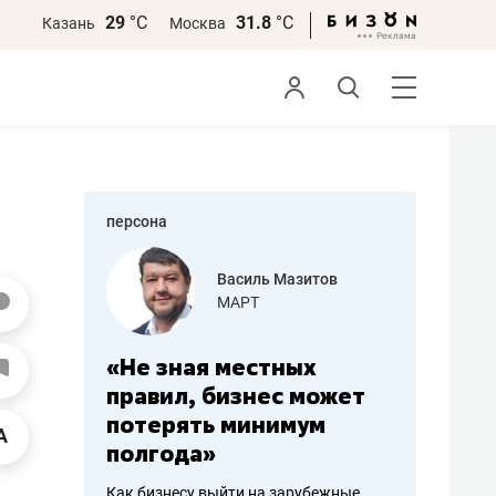
29
°С
31.8
°С
Казань
Москва
персона
еменова
Василь Мазитов
»
МАРТ
а: работа
«Не зная местных
«Мне лу
ечься
правил, бизнес может
не зара
вствовать
потерять минимум
чем пот
полгода»
репутац
пошиву
Как бизнесу выйти на зарубежные
Владелец от