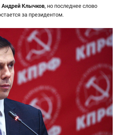
состоянием как основа
и
Андрей Клычков
, но последнее слово
антихрупких команд
остается за президентом.