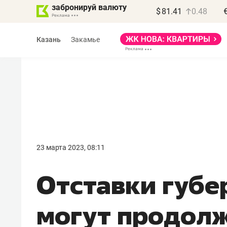
забронируй валюту
$
81.41
0.48
Казань
Закамье
Василь Мазитов
МАРТ
23 марта 2023, 08:11
«Не зная местных
Отставки губе
правил, бизнес может
потерять минимум
могут продолж
полгода»
Как бизнесу выйти на зарубежные