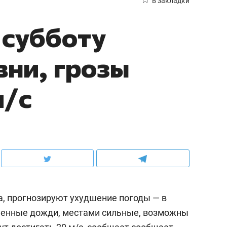
в закладки
 субботу
ни, грозы
м/с
та, прогнозируют ухудшение погоды — в
менные дожди, местами сильные, возможны