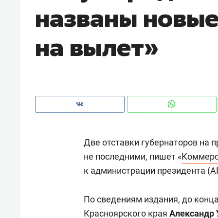
названы новы
рынки, почему надо знать аксакал
чем интересен Оман?
на вылет»
Две отставки губернаторов на п
не последними, пишет «
Коммерс
к администрации президента (А
Рекомендуем
Рекоме
Как ГК «МИР ГРУПП» и ВТБ
150 ка
По сведениям издания, до конца
создают оазис жилого
ID вме
комфорта под Казанью
Красноярского края
Александр 
безоп