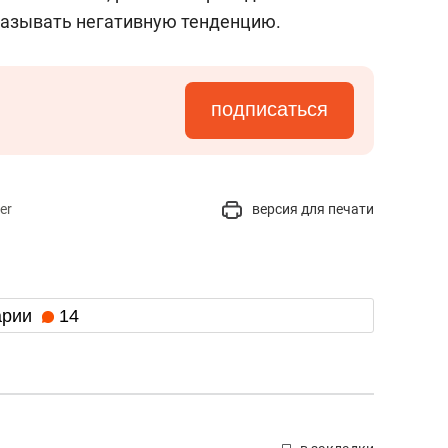
казывать негативную тенденцию.
подписаться
er
версия для печати
арии
14