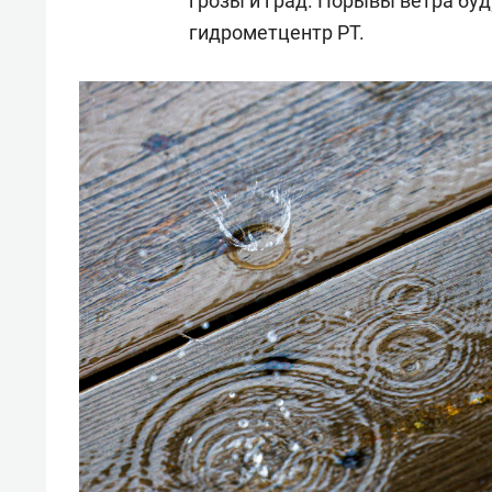
грозы и град. Порывы ветра буд
гидрометцентр РТ.