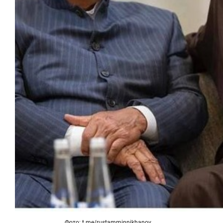
Фото:
t.me/rustamminnikhanov