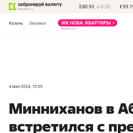
забронируй валюту
$
80.93
-0.20
€
93.1
Казань
Закамье
Марат Арсланов
«КирпичХолдинг»
4 мая 2024, 10:39
«Главная задача
«
Минниханов в А
девелопера – найти
п
правильный продукт»
о
встретился с пр
с
Девелопер из топ-10* застройщиков
Башкортостана входит в Татарстан
На