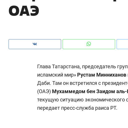
ОАЭ
с ЖК «Иволга» в Зеленодольске
шк
на
Глава Татарстана, председатель гру
исламский мир»
Рустам Минниханов
Даби. Там он встретился с президе
(ОАЭ)
Мухаммедом бен Заидом аль-
текущую ситуацию экономического с
Рекомендуем
Рекомендуем
передает пресс-служба раиса РТ.
Как ГК «МИР ГРУПП» и ВТБ
150 камер 
создают оазис жилого
ID вместо 
комфорта под Казанью
безопаснос