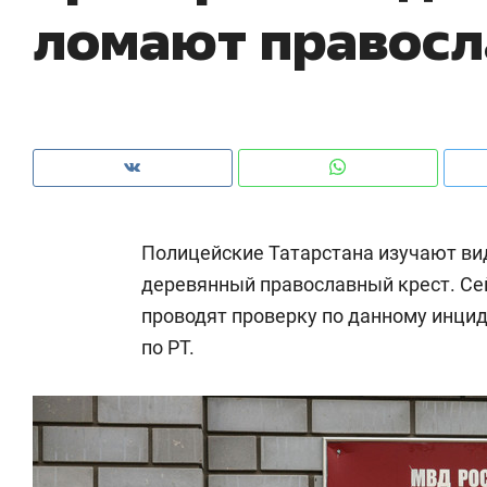
ломают правосл
рынки, почему надо знать аксакалов и
о 
чем интересен Оман?
кл
Полицейские Татарстана изучают ви
деревянный православный крест. Се
проводят проверку по данному инцид
по РТ.
Рекомендуем
Рекомендуем
Как ГК «МИР ГРУПП» и ВТБ
150 камер 
создают оазис жилого
ID вместо 
комфорта под Казанью
безопаснос