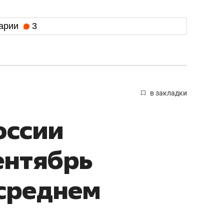
арии
3
в закладки
оссии
ентябрь
среднем