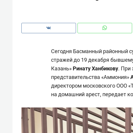
рынки, почему надо знать аксакал
чем интересен Оман?
Сегодня Басманный районный с
стражей до 19 декабря бывшем
Казань»
Ринату Ханбикову
. При
представительства «Аммония»
А
директором московского ООО «Т
на домашний арест, передает ко
Рекомендуем
Рекоме
Как ГК «МИР ГРУПП» и ВТБ
150 ка
создают оазис жилого
ID вме
комфорта под Казанью
безоп