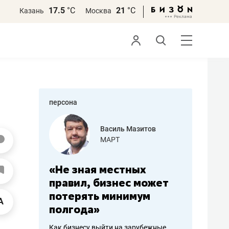
17.5
°С
21
°С
Казань
Москва
персона
еменова
Василь Мазитов
»
МАРТ
а: работа
«Не зная местных
«Мне лу
ечься
правил, бизнес может
не зара
вствовать
потерять минимум
чем пот
полгода»
репутац
пошиву
Как бизнесу выйти на зарубежные
Владелец от