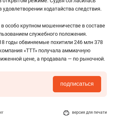
в открытом режиме. Судья согласилась
в удовлетворении ходатайства следствия.
в особо крупном мошенничестве в составе
ользованием служебного положения.
018 годы обвиняемые похитили 246 млн 378
: компания «ТТТ» получала аммиачную
ниженной цене, а продавала — по рыночной.
подписаться
er
версия для печати