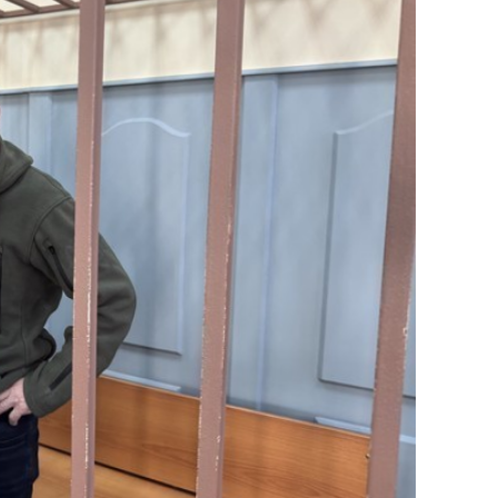
состоянием как основа
антихрупких команд