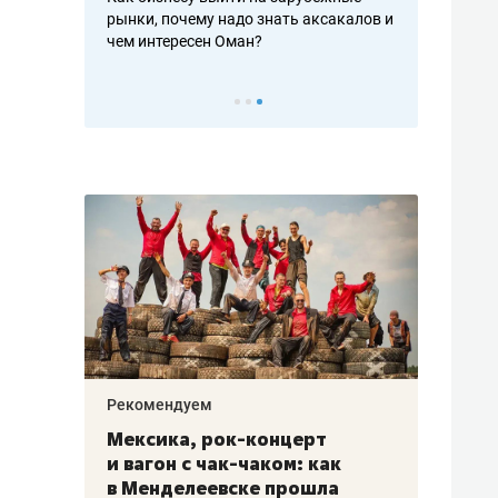
рафакте,
рынки, почему надо знать аксакалов и
о трехкратно
кредитов
чем интересен Оман?
клиентах и ч
Рекомендуем
Рекоме
ой
Мексика, рок-концерт
«Прор
и вагон с чак-чаком: как
30 ме
еским
в Менделеевске прошла
лечит