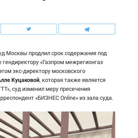
ов и
о трехкратном росте цен, дотошных
школьной формы о конт
клиентах и чудных запросах мастеров
налогах и развитии без 
уд Москвы продлил срок содержания под
у гендиректору «Газпром межрегионгаз
 этом экс-директору московского
лле Куцаковой
, которая также является
ТТ», суд изменил меру пресечения
рреспондент «БИЗНЕС Online» из зала суда.
ндуем
Рекомендуем
мер до квартиры и Face
Опыт выживания в дик
сто ключа: какой будет
природе, работа
асность в ЖК «Нова»
с ментальным и физич