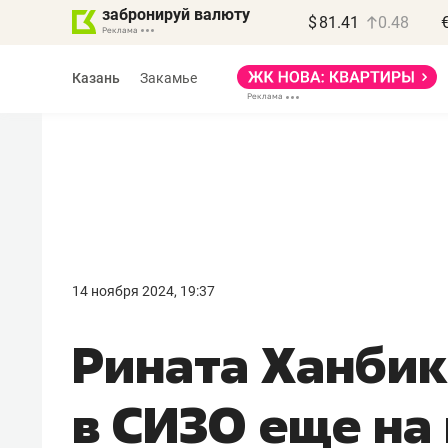
забронируй валюту
$
81.41
0.48
Казань
Закамье
Василь Мазитов
МАРТ
14 ноября 2024, 19:37
«Не зная местных
Рината Ханбик
правил, бизнес может
потерять минимум
в СИЗО еще на
полгода»
Как бизнесу выйти на зарубежные