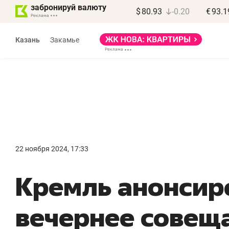
забронируй валюту
$
80.93
-0.20
€
93.1
Казань
Закамье
Василь Мазитов
МАРТ
22 ноября 2024, 17:33
«Не зная местных
«
Кремль анонсир
правил, бизнес может
н
потерять минимум
ч
вечернее совещ
полгода»
р
Как бизнесу выйти на зарубежные
Вл