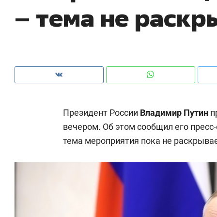
– тема не раскр
рынки, почему надо знать аксакалов и
о 
чем интересен Оман?
кл
Президент России
Владимир Путин
п
вечером. Об этом сообщил его пресс
тема мероприятия пока не раскрывае
Рекомендуем
Рекомендуем
Как ГК «МИР ГРУПП» и ВТБ
150 камер 
создают оазис жилого
ID вместо 
комфорта под Казанью
безопаснос