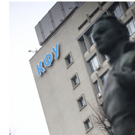
состоянием
антихрупк