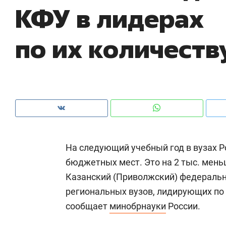
КФУ в лидерах
по их количеств
На следующий учебный год в вузах Р
бюджетных мест. Это на 2 тыс. мень
Казанский (Приволжский) федеральн
Рекомендуем
Рекомендуем
региональных вузов, лидирующих по
150 камер до квартиры и Face
Опыт выжи
сообщает
минобрнауки
России.
ID вместо ключа: какой будет
природе, 
безопасность в ЖК «Нова»
с ментальн