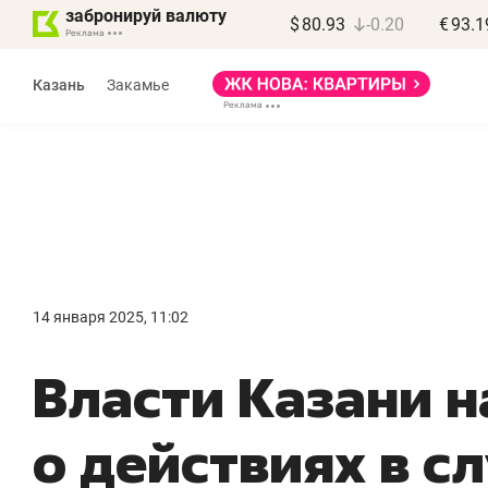
забронируй валюту
$
80.93
-0.20
€
93.1
Казань
Закамье
Марат Арсланов
«КирпичХолдинг»
14 января 2025, 11:02
«Главная задача
«
Власти Казани 
девелопера – найти
п
правильный продукт»
о
о действиях в с
с
Девелопер из топ-10* застройщиков
Башкортостана входит в Татарстан
На