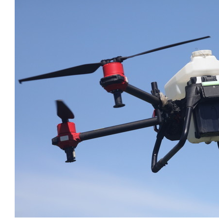
отвечают личным
состоянием
имуществом!»
антихрупк