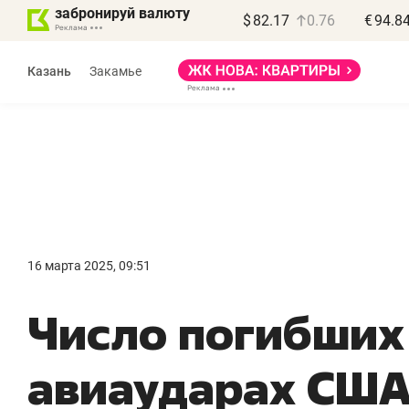
забронируй валюту
$
82.17
0.76
€
94.8
Казань
Закамье
Василь Мазитов
МАРТ
16 марта 2025, 09:51
«Не зная местных
«
Число погибших
правил, бизнес может
н
потерять минимум
ч
авиаударах США
полгода»
р
Как бизнесу выйти на зарубежные
Вл