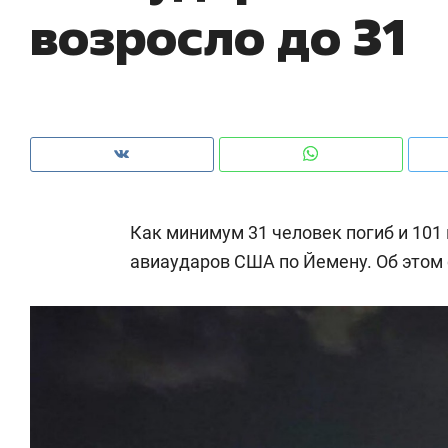
возросло до 31
рынки, почему надо знать аксакалов и
о 
чем интересен Оман?
кл
Как минимум 31 человек погиб и 101 
авиаударов США по Йемену. Об этом
Рекомендуем
Рекомендуем
Как ГК «МИР ГРУПП» и ВТБ
150 камер 
создают оазис жилого
ID вместо 
комфорта под Казанью
безопаснос