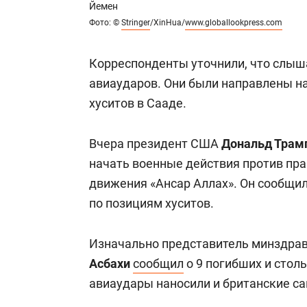
Йемен
Фото: ©
Stringer
/XinHua/
www.globallookpress.com
Корреспонденты уточнили, что слыш
авиаударов. Они были направлены н
хуситов в Сааде.
Вчера президент США
Дональд Трам
начать военные действия против пр
движения «Ансар Аллах». Он
сообщил,
по позициям хуситов.
Изначально представитель минздрав
Асбахи
сообщил
о 9 погибших и стол
авиаудары наносили и британские са