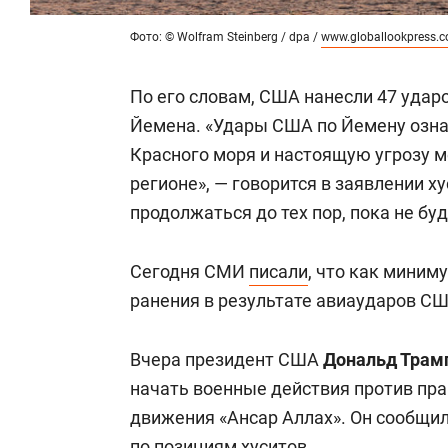
Фото: © Wolfram Steinberg / dpa /
www.globallookpress.
По его словам, США нанесли 47 удар
Йемена. «Удары США по Йемену озна
Красного моря и настоящую угрозу 
регионе», — говорится в заявлении х
продолжаться до тех пор, пока не буд
Сегодня СМИ
писали
, что как миним
ранения в результате авиаударов СШ
Вчера президент США
Дональд Трам
начать военные действия против пр
движения «Ансар Аллах». Он
сообщил,
по позициям хуситов.