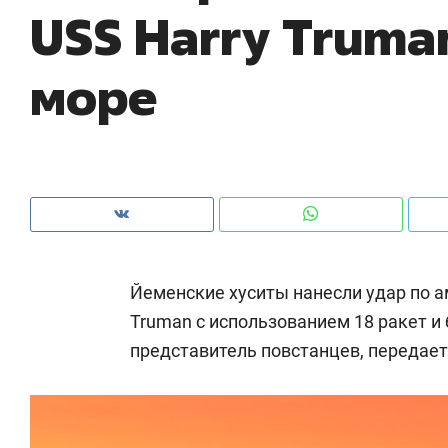
USS Harry Truma
рынки, почему надо знать аксакалов и
о 
чем интересен Оман?
кл
море
Йеменские хуситы нанесли удар по а
Truman с использованием 18 ракет и
представитель повстанцев, передае
Рекомендуем
Рекомендуем
Как ГК «МИР ГРУПП» и ВТБ
150 камер 
создают оазис жилого
ID вместо 
комфорта под Казанью
безопаснос