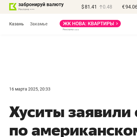
забронируй валюту
$
81.41
0.48
€
94.0
Казань
Закамье
Василь Мазитов
МАРТ
16 марта 2025, 20:33
«Не зная местных
«
Хуситы заявили 
правил, бизнес может
н
потерять минимум
ч
по американско
полгода»
р
Как бизнесу выйти на зарубежные
Вл