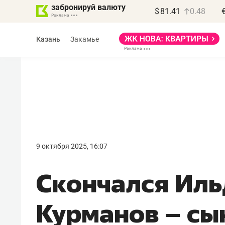
забронируй валюту
$
81.41
0.48
Казань
Закамье
9 октября 2025, 16:07
Скончался Ил
Курманов – сы