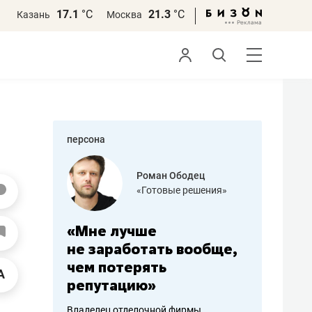
17.1
°С
21.3
°С
Казань
Москва
персона
азитов
Роман Ободец
«Готовые решения»
ных
«Мне лучше
«Мама г
 может
не заработать вообще,
помогае
мум
чем потерять
от болез
репутацию»
себя жи
арубежные
Владелец отделочной фирмы
Наследница б