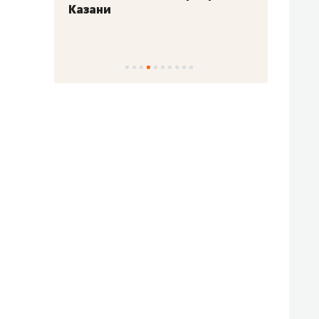
Казани
набер