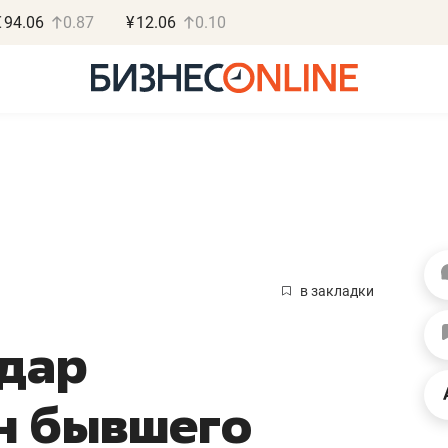
€
94.06
0.87
¥
12.06
0.10
Василь М
МАРТ
в закладки
«Не зная мест
ьдар
правил, бизнес
потерять мини
н бывшего
полгода»
Как бизнесу выйти на з