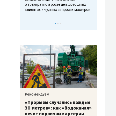
ть аксакалов и
о трехкратном росте цен, дотошных
школьной фор
клиентах и чудных запросах мастеров
налогах и раз
Рекомендуем
Рекоме
«Прорывы случались каждые
Не то
к
30 метров»: как «Водоканал»
гастр
а
лечит подземные артерии
задае