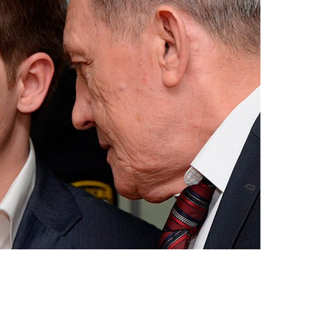
янием как основа
«Гонка Героев»
рупких команд