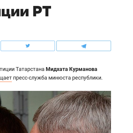
ции РТ
рынки, почему надо зна
чем интересен Оман?
стиции Татарстана
Мидхата Курманова
щает
пресс-служба минюста республики.
ндуем
Рекомендуем
выживания в дикой
Мексика, рок-концерт
де, работа
и вагон с чак-чаком: ка
тальным и физическим
в Менделеевске прошл