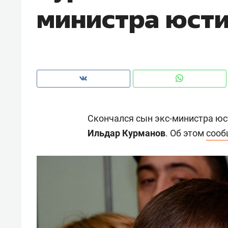
министра юсти
Скончался сын экс-министра ю
Ильдар Курманов
. Об этом
сооб
Рекомендуем
Рекоме
ВТБ
150 камер до квартиры и Face
Опыт 
ID вместо ключа: какой будет
приро
безопасность в ЖК «Нова»
с мен