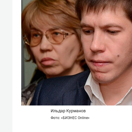
состо
антих
Ильдар Курманов
Фото: «БИЗНЕС Online»