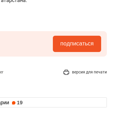
Татарстана.
подписаться
er
версия для печати
арии
19