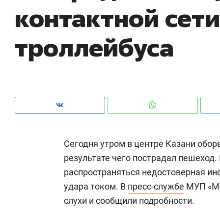
контактной сети
рынки, почему надо знать аксакалов и
о 
чем интересен Оман?
кл
троллейбуса
Сегодня утром в центре Казани оборв
результате чего пострадал пешеход.
распространяться недостоверная инф
Рекомендуем
Рекомендуем
удара током. В
пресс-службе
МУП «Ме
Как ГК «МИР ГРУПП» и ВТБ
150 камер 
слухи и сообщили подробности.
создают оазис жилого
ID вместо 
комфорта под Казанью
безопаснос