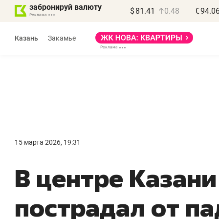
забронируй валюту
$
81.41
0.48
€
94.0
Казань
Закамье
Василь Мазитов
МАРТ
15 марта 2026, 19:31
«Не зная местных
«
В центре Казан
правил, бизнес может
н
потерять минимум
ч
пострадал от п
полгода»
р
Как бизнесу выйти на зарубежные
Вл