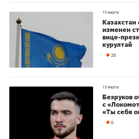
рынки, почему надо знать аксакалов и
о трехкр
чем интересен Оман?
клиента
15 марта
Казахстан
изменен ст
вице-през
курултай
20
15 марта
Безруков о
с «Локомо
«Ты себя 
Рекомендуем
Рекомендуем
Как ГК «МИР ГРУПП» и ВТБ
150 камер 
0
создают оазис жилого
ID вместо 
комфорта под Казанью
безопаснос