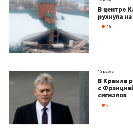
В центре К
рухнула на
26
15 марта
В Кремле р
с Францией
сигналов
2