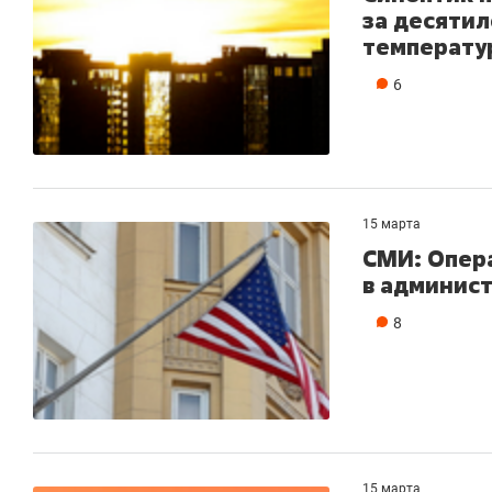
за десяти
температу
6
15 марта
СМИ: Опера
в админис
8
15 марта