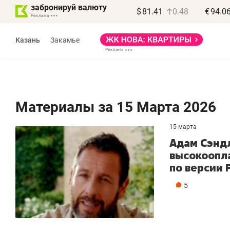
забронируй валюту
$
81.41
0.48
€
94.0
Казань
Закамье
Материалы за 15 Марта 2026
15 марта
Василь Мазитов
Адам Сэнд
МАРТ
высокоопл
по версии 
«Не зная местных
«Мне
правил, бизнес может
не з
5
потерять минимум
чем 
полгода»
репу
Как бизнесу выйти на зарубежные
Владеле