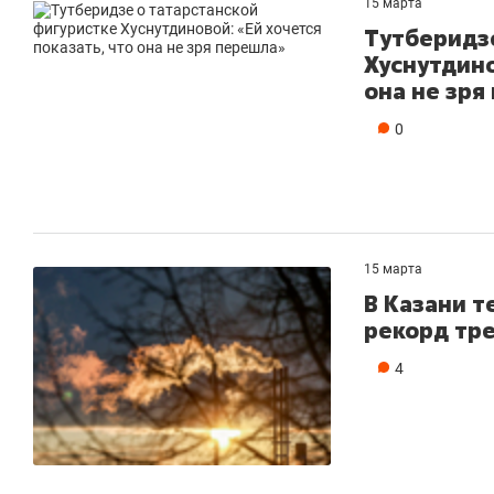
15 марта
Тутберидзе
Хуснутдино
она не зря
0
15 марта
В Казани т
рекорд тр
4