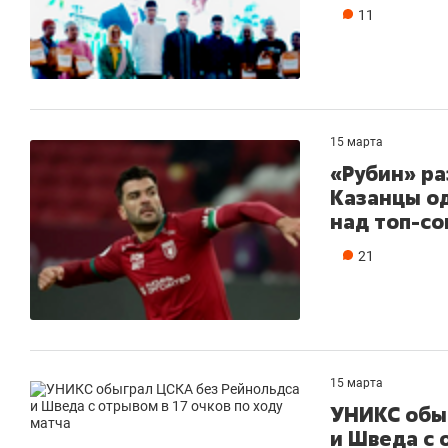
11
15 марта
«Рубин» р
Казанцы о
над топ-с
21
15 марта
УНИКС обы
и Шведа с 