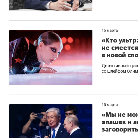
15 марта
«Кто ультр
не смеется
в новой сп
Детективный трил
со шлейфом Олим
15 марта
«Мы не мо
апашек и а
заговорить