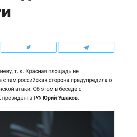
ти
школьной формы о контрафакте,
рынки, почему надо зна
налогах и развитии без кредитов
чем интересен Оман?
еву, т. к. Красная площадь не
 с тем российская сторона предупредила о
кой атаки. Об этом в беседе с
 президента РФ
Юрий Ушаков
.
ндуем
Рекомендуем
выживания в дикой
Мексика, рок-концерт
де, работа
и вагон с чак-чаком: ка
тальным и физическим
в Менделеевске прошл