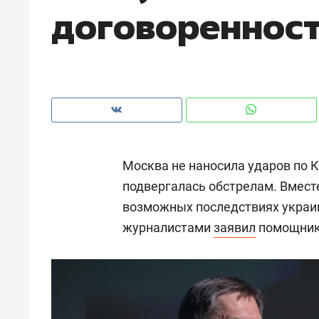
договореннос
с ЖК «Иволга» в Зеленодольске
Москва не наносила ударов по Ки
подвергалась обстрелам. Вместе
возможных последствиях украинс
журналистами
заявил
помощник
Рекомендуем
Рекоме
«В банкротствах сегодня
Опыт 
ищут не активы, а людей,
приро
которые ими управляли. Они
с мен