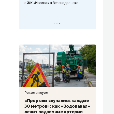
с ЖК «Иволга» в Зеленодольске
ть аксакалов и
школьной фор
налогах и раз
Рекомендуем
Рекоме
«Прорывы случались каждые
Не то
к
30 метров»: как «Водоканал»
гастр
а
лечит подземные артерии
задае