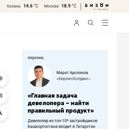
14.6
°С
18.9
°С
Казань
Москва
персона
азитов
Марат Арсланов
«КирпичХолдинг»
ных
«Главная задача
«Мама г
 может
девелопера – найти
помогае
мум
правильный продукт»
от болез
себя жи
Девелопер из топ-10* застройщиков
Башкортостана входит в Татарстан
арубежные
Наследница б