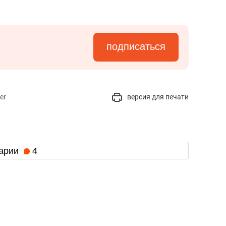
подписаться
er
версия для печати
арии
4