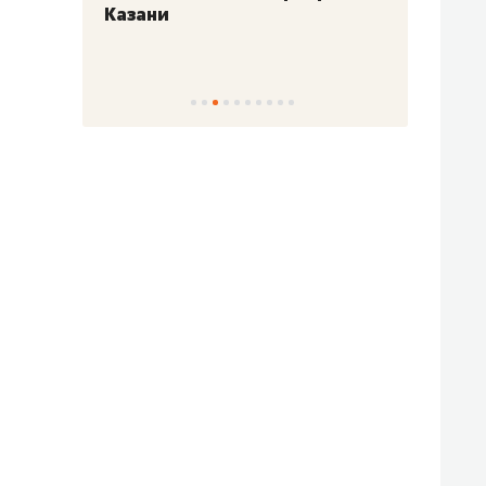
Казани
набер