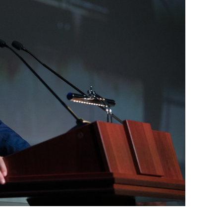
янием как основа
«Гонка Героев»
рупких команд