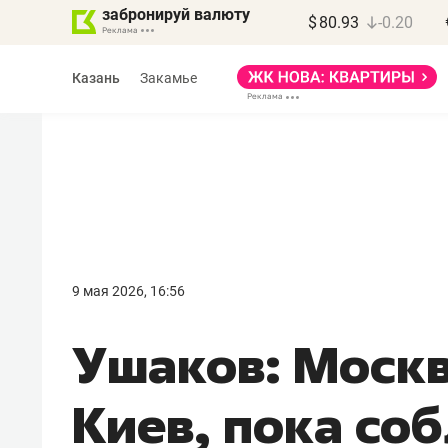
забронируй валюту
$
80.93
-0.20
Казань
Закамье
Марат Арсланов
«КирпичХолдинг»
9 мая 2026, 16:56
«Главная задача
Ушаков: Москв
девелопера – найти
правильный продукт»
Киев, пока со
Девелопер из топ-10* застройщико
Башкортостана входит в Татарстан