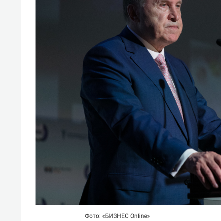
отвечают личным
состо
имуществом!»
антих
Фото: «БИЗНЕС Online»