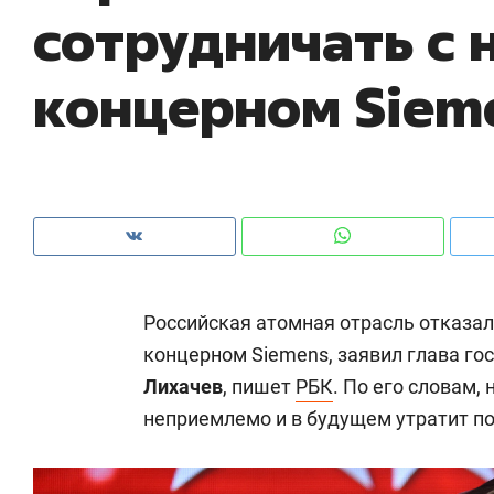
сотрудничать с
рынки, почему надо знать аксакалов и
о 
чем интересен Оман?
кл
концерном Siem
Российская атомная отрасль отказал
концерном Siemens, заявил глава г
Лихачев
, пишет
РБК
. По его словам,
Рекомендуем
Рекомендуем
неприемлемо и в будущем утратит п
Как ГК «МИР ГРУПП» и ВТБ
150 камер 
создают оазис жилого
ID вместо 
комфорта под Казанью
безопаснос