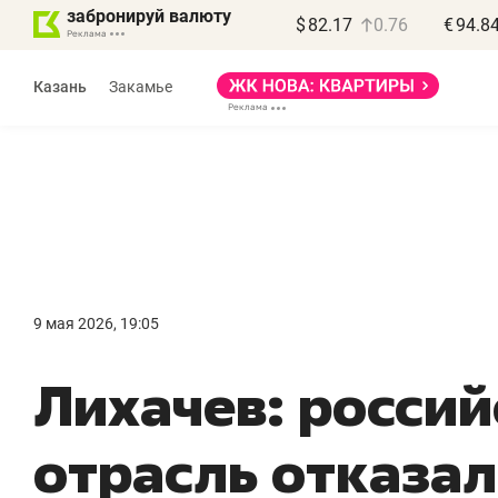
забронируй валюту
$
82.17
0.76
€
94.8
Казань
Закамье
Василь Мазитов
МАРТ
9 мая 2026, 19:05
«Не зная местных
«
Лихачев: россий
правил, бизнес может
н
потерять минимум
ч
отрасль отказал
полгода»
р
Как бизнесу выйти на зарубежные
Вл