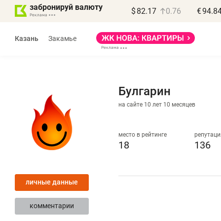
забронируй валюту
$
82.17
0.76
€
94.8
Казань
Закамье
Булгарин
на сайте 10 лет 10 месяцев
Василь Мазитов
МАРТ
место в рейтинге
репутаци
18
136
«Не зная местных
«
правил, бизнес может
н
личные данные
потерять минимум
ч
полгода»
р
комментарии
Как бизнесу выйти на зарубежные
Вл