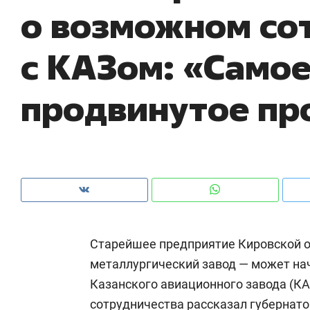
о возможном со
рынки, почему надо знать аксакалов и
о 
чем интересен Оман?
кл
с КАЗом: «Само
продвинутое пр
Старейшее предприятие Кировской 
Рекомендуем
Рекомендуем
металлургический завод — может на
Как ГК «МИР ГРУПП» и ВТБ
150 камер 
Казанского авиационного завода (КА
создают оазис жилого
ID вместо 
комфорта под Казанью
безопаснос
сотрудничества
рассказал
губернато