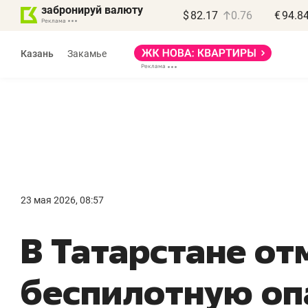
забронируй валюту
$
82.17
0.76
€
94.8
Казань
Закамье
Василь Мазитов
МАРТ
23 мая 2026, 08:57
«Не зная местных
«
В Татарстане о
правил, бизнес может
н
потерять минимум
ч
беспилотную оп
полгода»
р
Как бизнесу выйти на зарубежные
Вл