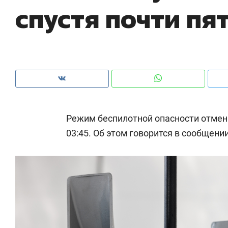
спустя почти пя
рынки, почему надо знать аксакалов и
о 
чем интересен Оман?
кл
Режим беспилотной опасности отмени
03:45. Об этом говорится в сообщени
Рекомендуем
Рекомендуем
Как ГК «МИР ГРУПП» и ВТБ
150 камер 
создают оазис жилого
ID вместо 
комфорта под Казанью
безопаснос