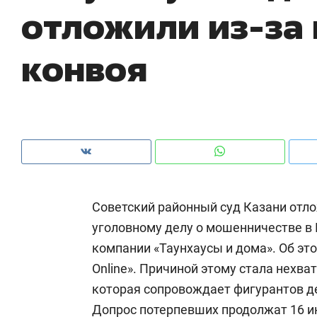
отложили из-за
рынки, почему надо знать аксакалов и
о 
чем интересен Оман?
кл
конвоя
Советский районный суд Казани отл
уголовному делу о мошенничестве в
компании «Таунхаусы и дома». Об э
Рекомендуем
Рекомендуем
Online». Причиной этому стала нехв
Как ГК «МИР ГРУПП» и ВТБ
150 камер 
которая сопровождает фигурантов де
создают оазис жилого
ID вместо 
Допрос потерпевших продолжат 16 и
комфорта под Казанью
безопаснос