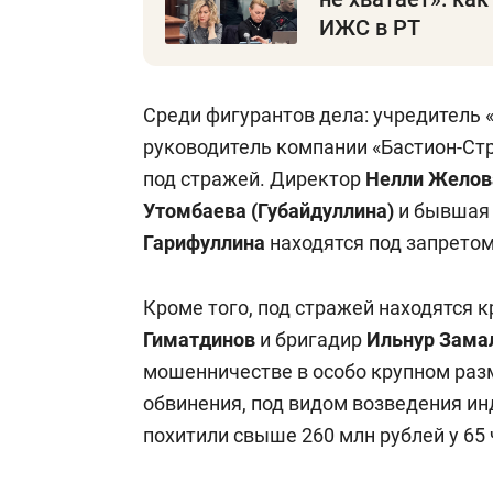
ИЖС в РТ
Среди фигурантов дела: учредитель 
руководитель компании «Бастион-Ст
под стражей. Директор
Нелли Желов
Утомбаева (Губайдуллина)
и бывшая 
Гарифуллина
находятся под запрето
Кроме того, под стражей находятся
Гиматдинов
и бригадир
Ильнур Зама
мошенничестве в особо крупном разме
обвинения, под видом возведения и
похитили свыше 260 млн рублей у 65 