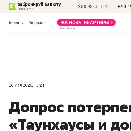
забронируй валюту
$
80.93
-0.20
€
93.1
Казань
Закамье
Василь Мазитов
МАРТ
26 мая 2026, 16:24
«Не зная местных
«
Допрос потерпе
правил, бизнес может
н
потерять минимум
ч
«Таунхаусы и д
полгода»
р
Как бизнесу выйти на зарубежные
Вл