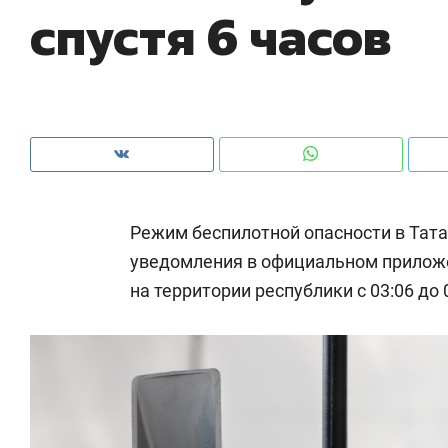
спустя 6 часов
рынки, почему надо знать аксакалов и
о 
чем интересен Оман?
кл
Режим беспилотной опасности в Тата
уведомления в официальном прилож
на территории республики с 03:06 до 
Рекомендуем
Рекомендуем
Как ГК «МИР ГРУПП» и ВТБ
150 камер 
создают оазис жилого
ID вместо 
комфорта под Казанью
безопаснос