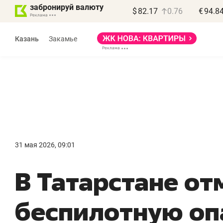
забронируй валюту
$
82.17
0.76
€
94.8
Казань
Закамье
Василь Мазитов
МАРТ
31 мая 2026, 09:01
«Не зная местных
«
В Татарстане о
правил, бизнес может
н
потерять минимум
ч
беспилотную оп
полгода»
р
Как бизнесу выйти на зарубежные
Вл