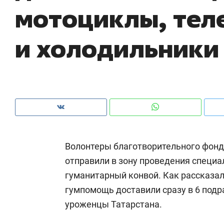
мотоциклы, тел
рынки, почему надо знать аксакалов и
о 
чем интересен Оман?
кл
и холодильники
Волонтеры благотворительного фонд
отправили в зону проведения специа
гуманитарный конвой. Как рассказа
Рекомендуем
Рекомендуем
гумпомощь доставили сразу в 6 подр
Как ГК «МИР ГРУПП» и ВТБ
150 камер 
уроженцы Татарстана.
создают оазис жилого
ID вместо 
комфорта под Казанью
безопаснос