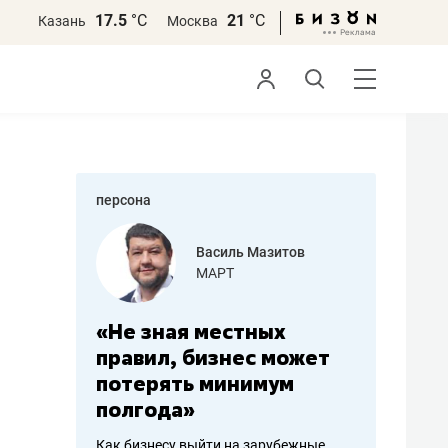
17.5
°С
21
°С
Казань
Москва
персона
еменова
Василь Мазитов
»
МАРТ
а: работа
«Не зная местных
«Мне лу
ечься
правил, бизнес может
не зара
вствовать
потерять минимум
чем пот
полгода»
репутац
пошиву
Как бизнесу выйти на зарубежные
Владелец от