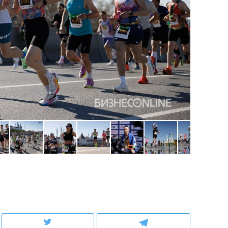
состоянием как основа
антихрупких команд