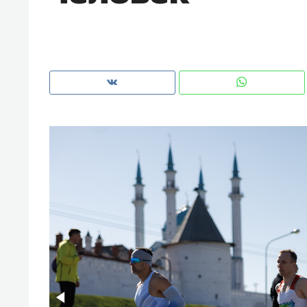
рынки, почему надо знать аксакал
чем интересен Оман?
Рекомендуем
Рекоме
Как ГК «МИР ГРУПП» и ВТБ
150 ка
создают оазис жилого
ID вме
комфорта под Казанью
безоп