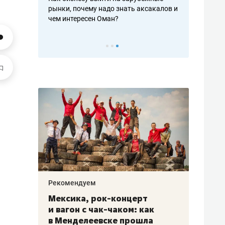
рафакте,
рынки, почему надо знать аксакалов и
о трехкратно
кредитов
чем интересен Оман?
клиентах и ч
Рекомендуем
Рекоме
ой
Мексика, рок-концерт
«Прор
и вагон с чак-чаком: как
30 ме
еским
в Менделеевске прошла
лечит