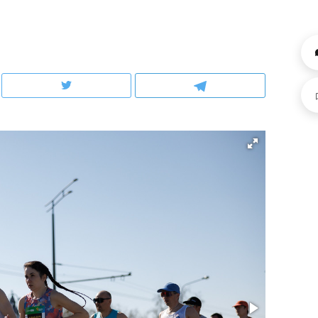
ов и
о трехкратном росте цен, дотошных
школьной формы о конт
клиентах и чудных запросах мастеров
налогах и развитии без 
ндуем
Рекомендуем
мер до квартиры и Face
Опыт выживания в дик
сто ключа: какой будет
природе, работа
асность в ЖК «Нова»
с ментальным и физич