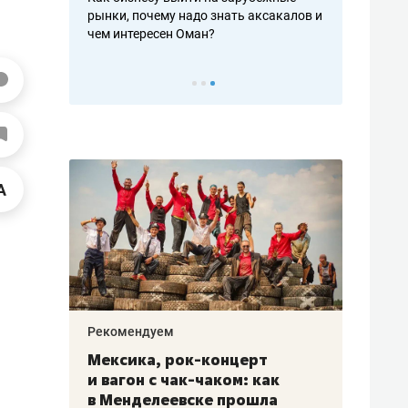
рынки, почему надо знать аксакалов и
о трехкратном росте цен
чем интересен Оман?
клиентах и чудных запро
Рекомендуем
Рекомендуем
Мексика, рок-концерт
«Прорывы 
и вагон с чак-чаком: как
30 метров»
в Менделеевске прошла
лечит под