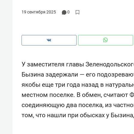
рынки, почему надо знать аксакалов и
о трехк
чем интересен Оман?
клиента
19 сентября 2025
0
У заместителя главы Зеленодольског
Бызина задержали — его подозревают
якобы еще три года назад в натурал
местном поселке. В обмен, считают Ф
соединяющую два поселка, из частно
Рекомендуем
Рекомендуем
том, что нашли при обысках у Бызина
Как ГК «МИР ГРУПП» и ВТБ
150 камер 
создают оазис жилого
ID вместо к
комфорта под Казанью
безопаснос