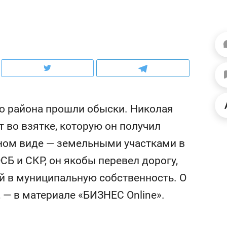
ратном росте цен, дотошных
школьной формы о контрафакте,
х и чудных запросах мастеров
налогах и развитии без кредитов
о района прошли обыски. Николая
 во взятке, которую он получил
ьном виде — земельными участками в
СБ и СКР, он якобы перевел дорогу,
й в муниципальную собственность. О
Рекомендуем
, — в материале «БИЗНЕС Online».
до квартиры и Face
Опыт выживания в дикой
люча: какой будет
природе, работа
ть в ЖК «Нова»
с ментальным и физическим