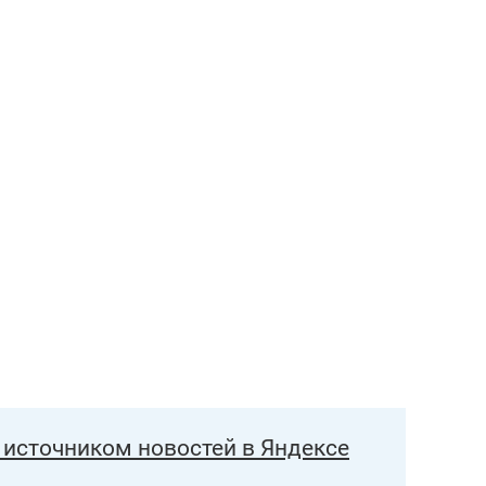
состоянием как основа
антихрупких команд
источником новостей в Яндексе