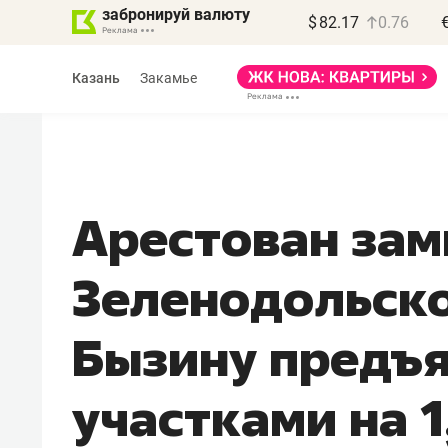
забронируй валюту
$
82.17
0.76
Казань
Закамье
Арестован зам
Василь Мазитов
Зеленодольско
МАРТ
«Не зная местных
«Мне
Бызину предъя
правил, бизнес может
не з
потерять минимум
чем 
участками на 
полгода»
репу
Как бизнесу выйти на зарубежные
Владел