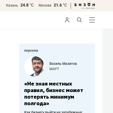
24.8
°С
21.6
°С
Казань
Москва
персона
Василь Мазитов
Роман Об
МАРТ
«Готовые
та
«Не зная местных
«Мне лучше
правил, бизнес может
не заработать 
ть
потерять минимум
чем потерять
полгода»
репутацию»
Как бизнесу выйти на зарубежные
Владелец отделочной ф