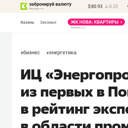
забронируй валюту
$
80.93
-0.20
Казань
Закамье
бизнес
энергетика
#
#
ИЦ «Энергопро
Василь Мазитов
МАРТ
из первых в П
«Не зная местных
правил, бизнес может
в рейтинг экс
потерять минимум
полгода»
в области про
Как бизнесу выйти на зарубежные