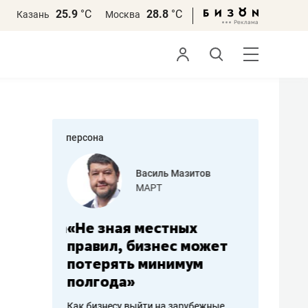
25.9
°С
28.8
°С
Казань
Москва
персона
еменова
Василь Мазитов
»
МАРТ
а: работа
«Не зная местных
«Мне лу
ечься
правил, бизнес может
не зара
вствовать
потерять минимум
чем пот
полгода»
репутац
пошиву
Как бизнесу выйти на зарубежные
Владелец от