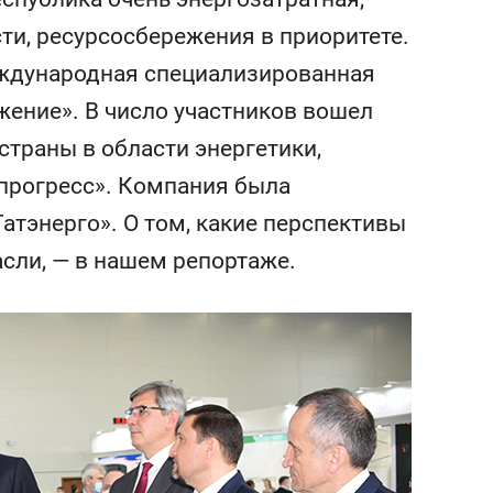
состоянием как основа
и, ресурсосбережения в приоритете.
антихрупких команд
еждународная специализированная
жение». В число участников вошел
страны в области энергетики,
опрогресс». Компания была
атэнерго». О том, какие перспективы
сли, — в нашем репортаже.