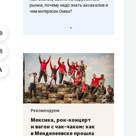
рафакте,
рынки, почему надо знать аксакалов и
о трехкратно
кредитов
чем интересен Оман?
клиентах и ч
Рекомендуем
Рекоме
ой
Мексика, рок-концерт
«Прор
и вагон с чак-чаком: как
30 ме
еским
в Менделеевске прошла
лечит