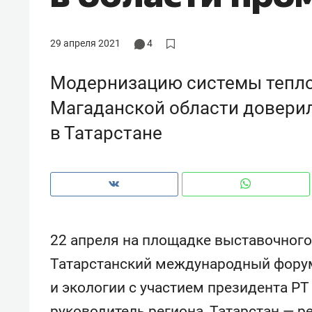
рынки, почему надо знать аксакал
чем интересен Оман?
29 апреля 2021
4
Модернизацию системы тепл
Магаданской области довери
в Татарстане
22 апреля на площадке выставочного
Рекомендуем
Рекоме
Татарстанский международный фору
Как ГК «МИР ГРУПП» и ВТБ
150 ка
и экологии с участием президента Р
создают оазис жилого
ID вме
комфорта под Казанью
безоп
руководитель региона, Татарстан — р