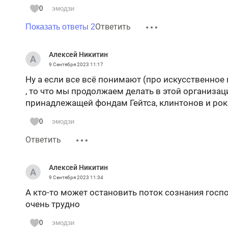
"коронабесие" и доведших миллионы до прежде
0
эмодзи
наказание!
Ответить
Показать ответы 2
Алексей Никитин
9 Сентября 2023
11:17
Ну а если все всё понимают (про искусственное
, то что мы продолжаем делать в этой организац
принадлежащей фондам Гейтса, клинтонов и ро
0
эмодзи
Ответить
Алексей Никитин
9 Сентября 2023
11:34
А кто-то может остановить поток сознания гос
очень трудно
0
эмодзи