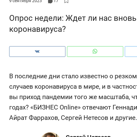
9 сентября 2023
17
рынки, почему надо знать аксакалов и
о 
чем интересен Оман?
кл
Опрос недели: Ждет ли нас вновь
коронавируса?
В последние дни стало известно о резко
случаев коронавируса в мире, и в частнос
вы приход пандемии того же масштаба, 
годах? «БИЗНЕС Online» отвечают Геннади
Рекомендуем
Рекомендуем
Айрат Фаррахов, Сергей Нетесов и другие
Как ГК «МИР ГРУПП» и ВТБ
150 камер 
создают оазис жилого
ID вместо 
комфорта под Казанью
безопаснос