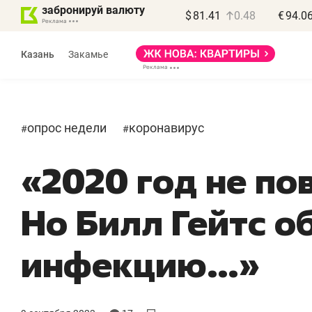
забронируй валюту
$
81.41
0.48
€
94.0
Казань
Закамье
опрос недели
коронавирус
#
#
«2020 год не по
Василь Мазитов
МАРТ
Но Билл Гейтс 
«Не зная местных
«
правил, бизнес может
н
инфекцию…»
потерять минимум
ч
полгода»
р
Как бизнесу выйти на зарубежные
Вл