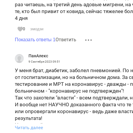
раз читаешь, на третий день адовые мигрени, на
те, кто был привит от ковида, сейчас тяжелее боле
4 дня
0
эмодзи
Ответить
Показать ответы 1
ПанАлекс
9 Сентября 2023
09:51
У меня брат, диабетик, заболел пневмонией. По
от госпитализации, но на больничном дома. За 
тестирование и МРТ на коронавирус - дважды - 
больничном - "коронавирус не подтвержден"!
Так что захотели "власти" - всем подтверждали, н
И вообще нет НАУЧНО доказанного факта что те
или опровергали коронавирус - ведь даже власт
результата!
Но главный итог - умерли миллионы россиян, го
Читать далее
значений, причем 98% из них не от коронавируса