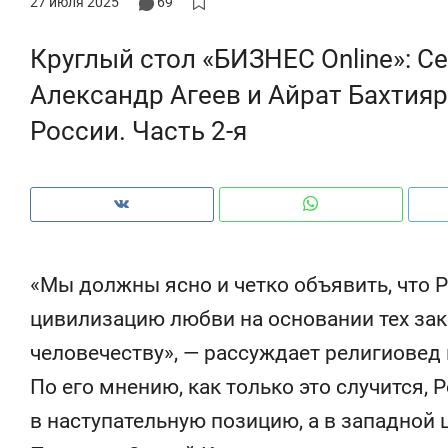
27 июля 2025
69
нки, почему надо знать аксакалов и
о трехкратном росте цен, дот
м интересен Оман?
клиентах и чудных запросах м
Круглый стол «БИЗНЕС Online»: С
Александр Агеев и Айрат Бахтияр
России. Часть 2-я
«Мы должны ясно и четко объявить, что Р
цивилизацию любви на основании тех зак
человечеству», — рассуждает религиовед
Рекомендуем
По его мнению, как только это случится, 
УПП» и ВТБ
150 камер до квартиры и Face
жилого
ID вместо ключа: какой будет
в наступательную позицию, а в западной 
Казанью
безопасность в ЖК «Нова»