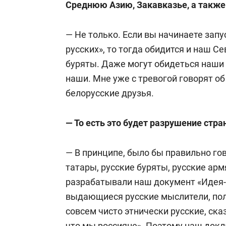
Среднюю Азию, Закавказье, а также 
— Не только. Если вы начинаете запу
русских», то тогда обидится и наш С
буряты.
Даже могут обидеться наши 
наши. Мне уже с тревогой говорят о
белорусские друзья.
— То есть это будет разрушение стра
—
В принципе, было бы правильно гов
татары, русские буряты, русские ар
разрабатывали наш документ «Идея-м
выдающиеся русские мыслители, пол
совсем чисто
этнически
русские, сказ
что мы россияне». Поэтому наш докл