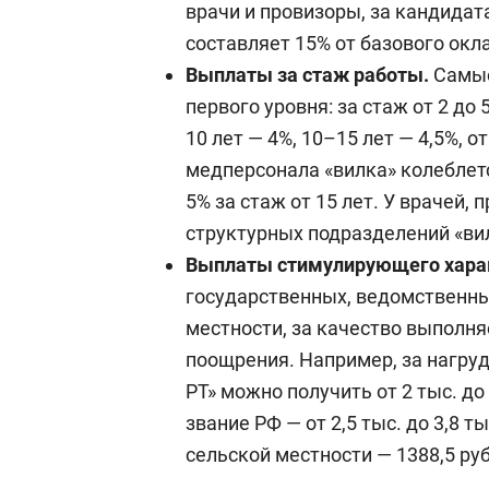
врачи и провизоры, за кандидат
гигиеническому воспитанию, по лече
составляет 15% от базового окла
терапии, медсестра (медбрат) стери
Выплаты за стаж работы.
Самые
продавец оптики, младший фармацев
первого уровня: за стаж от 2 до 
медицинский регистратор.
10 лет — 4%, 10–15 лет — 4,5%, о
медперсонала «вилка» колеблется
Второй квалификационный уровень, о
5% за стаж от 15 лет. У врачей,
помощник врача по гигиене детей и п
структурных подразделений «вил
гигиене труда, по гигиеническому во
Выплаты стимулирующего хара
т. д.), помощник энтомолога, лабора
государственных, ведомственных
рентгенолаборант.
местности, за качество выполн
поощрения. Например, за нагру
Третий квалификационный уровень, о
РТ» можно получить от 2 тыс. до 
медсестра (медбрат), медсестра (мед
звание РФ — от 2,5 тыс. до 3,8 т
участковая, патронажная, приемного 
сельской местности — 1388,5 ру
физиотерапии, по массажу, по прием