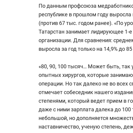
Первый квалификационный уровень, 
По данным профсоюза медработников
заведующий структурным подразделе
республике в прошлом году выросла н
лабораторией, кабинетом, отрядом и
(против 67 тыс. годом ранее). «По у
хирургического профиля стационаров
Татарстан занимает лидирующее 1-е 
подразделения (отдела, отделения, ла
организации. Для сравнения: средне
выросла за год только на 14,9% до 85
Второй квалификационный уровень, о
заведующий отделением хирургичес
«80, 90, 100 тысяч… Может быть, так 
(анестезиологии-реанимации, реаним
опытных хирургов, которые занимаю
анатомического, судебно-медицинск
операции. Но так далеко не во всех 
отмечает собеседник нашего издани
Для оклада предусмотрены повыша
степенями, который ведет прием в гос
ВМП-центрах и клиниках, где есть о
даже с ними зарплата далека до 100 
специализированной помощи, такой к
небольшой, но дополняется множеств
старшего врача или сестры-хозяйки д
наставничество, ученую степень, де