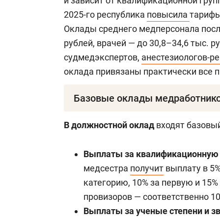
и зависит от квалификационной груп
2025-го республика
повысила
тарифы
Оклады среднего медперсонала после
рублей, врачей — до 30,8–34,6 тыс. р
судмедэкспертов,
анестезиологов-р
оклада привязаны практически все п
Базовые оклады медработнико
Медицинский и фармацевтический пе
В должностной оклад
входят базовы
650 рублей. Должности: санитарка,
(медбрат) по уходу за больными, сес
Выплаты за квалификационную
медсестра
получит
выплату в 5%
Средний медицинский и фармацевти
категорию, 10% за первую и 15%
провизоров — соответственно 10
Первый квалификационный уровень, 
Выплаты за ученые степени и з
гигиенист стоматологический, инстр