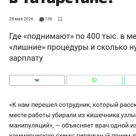
28 мая 2026
136
Где «поднимают» по 400 тыс. в ме
«лишние» процедуры и сколько н
зарплату
«К нам перешел сотрудник, который расс
Рекомендуем
Рекомендуем
месте работы убирали из кишечника узлы
150 камер до квартиры и Face
Опыт выжи
манипуляций», — объясняет врач одной и
ID вместо ключа: какой будет
природе, 
безопасность в ЖК «Нова»
с ментальн
коммерческую схему: первичный прием д