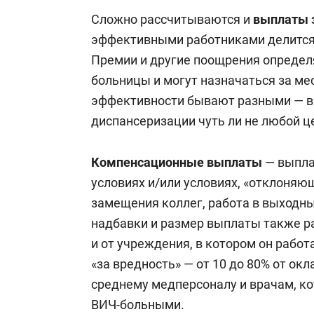
бригадам, зубной техник, фельдшер 
Сложно рассчитываются и
выплаты 
выездным бригадам, медицинский л
эффективными работниками делится 
лаборант), фармацевт, медицинский 
Премии и другие поощрения опреде
больницы и могут назначаться за мес
Четвертый квалификационный уровень
эффективности бывают разными — вп
акушер (акушерка), фельдшер, опера
диспансеризации чуть ли не любой ц
медсестра-анестезист (медбрат), зуб
медсестра (медбрат) процедурной, п
Компенсационные выплаты
— выпла
(семейного врача).
условиях и/или условиях, «отклоняю
замещения коллег, работа в выходные
Пятый квалификационный уровень, о
надбавки и размер выплаты также ра
старший фармацевт, старшая медсес
и от учреждения, в котором он работ
старший фельдшер, старшая операци
«за вредность» — от 10 до 80% от о
зубной техник, заведующий молочно
среднему медперсоналу и врачам, к
учреждений (отделов, отделений, ла
ВИЧ-больными.