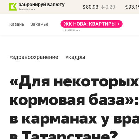
забронируй валюту
$
80.93
-0.20
€
93.1
Казань
Закамье
здравоохранение
кадры
#
#
«Для некоторых
кормовая база»:
в карманах у вр
в Татарстане?