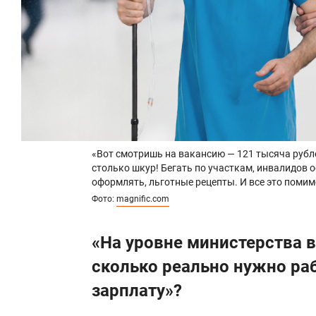
профилактических учреждений, стан
помощи, терапевты участковые, пед
практики (семейные врачи) (кроме в
четвертому квалификационному уро
Четвертый квалификационный уровень
врачи-специалисты хирургического 
«Вот смотришь на вакансию — 121 тысяча рубле
лечебно-профилактических учрежден
столько шкур! Бегать по участкам, инвалидов
патологоанатом, судебно-медицински
оформлять, льготные рецепты. И все это поми
Фото:
magnific.com
провизор.
«На уровне министерства в
Руководители структурных подразд
сколько реально нужно ра
медицинским и фармацевтическим о
провизор)
:
зарплату»?