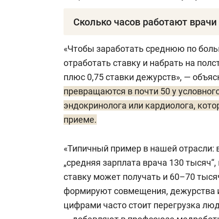
Сколько часов работают врачи 
По законодательству России, для ме
«Чтобы заработать среднюю по больн
сокращенная, до 39 часов в неделю, 
отработать ставку и набрать на полс
плюс 0,75 ставки дежурств», — объяс
— 36 часов в неделю
работают
врачи
превращаются в почти 50 у условного
врачи-психиатры (взрослые и детские) 
эндокринолога или кардиолога, кото
приеме.
— 33 часа — физиотерапевты, стомато
диспансеров, медпунктов, которые
в
«Типичный пример в нашей отрасли: 
„средняя зарплата врача 130 тысяч“,
— 30 часов — врачи тубдиспансеров,
ставку может получать и 60–70 тыся
которые работают с трупами, а такж
формируют совмещения, дежурства и
гамма-терапию, делают флюорограф
цифрами часто стоит перегрузка люде
излучением;