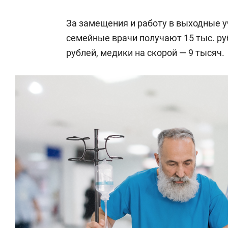
заведующий аптекой лечебно-профи
заведующий фельдшерско-акушерски
За замещения и работу в выходные 
медпунктом.
семейные врачи получают 15 тыс. ру
рублей, медики на скорой — 9 тысяч.
Врачи и провизоры
:
Первый квалификационный уровень, 
врач-стажер, провизор-стажер.
Второй квалификационный уровень, о
врачи-специалисты (кроме специалис
четвертому квалификационным уровня
аналитик.
Третий квалификационный уровень, о
врачи-специалисты стационарных по