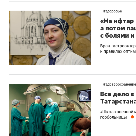
#
здоровье
«На ифтар 
а потом па
с болями 
Врач-гастроэнтер
и правилах оптим
#
здравоохранение
Все дело в
Татарстан
«Школа военной м
горбольницы