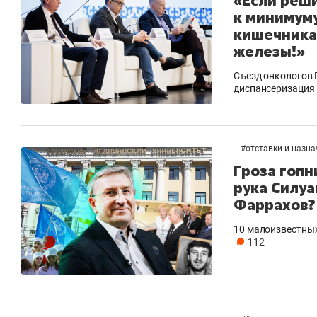
«Если реши
к минимуму
кишечника
железы!»
Съезд онкологов 
диспансеризация
#
отставки и назн
Гроза гопн
рука Силуа
Фаррахов?
10 малоизвестных
112