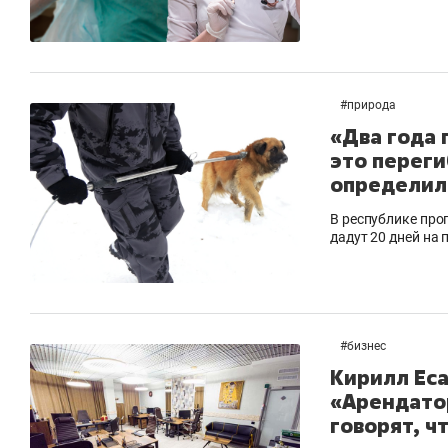
#
природа
«Два года 
это переги
определилс
В республике про
дадут 20 дней на 
#
бизнес
Кирилл Еса
«Арендато
говорят, ч