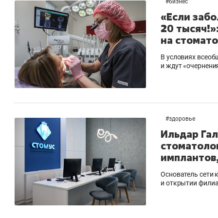
#
бизнес
«Если забо
20 тысяч!»
на стомато
В условиях всеоб
и ждут «очернени
#
здоровье
Ильдар Гал
стоматолог
имплантов,
Основатель сети 
и открытии филиа