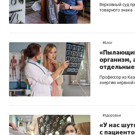
Верховный суд пр
товарного знака
#
блог
«Пылающий
организм, 
отдельные
​​​​​​​Профессор и
энергию нервной
#
здоровье
«У нас шут
с пациенто