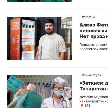
#
персона
Алмаз Фат
человек ка
Нет права 
Гендиректор сети
воровстве и эксп
#
рынок труда
«Заткнем д
Татарстан
Дефицит медиков в
как контрактнико
124