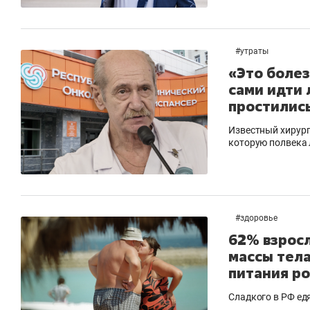
#
утраты
«Это болез
сами идти 
простились
Известный хирург
которую полвека 
#
здоровье
62% взросл
массы тела
питания р
Сладкого в РФ едя