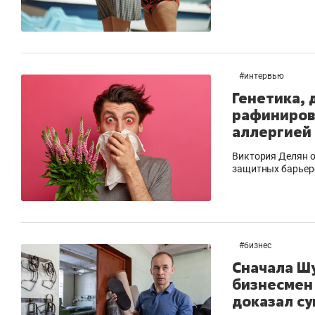
#
интервью
Генетика, 
рафинирова
аллергией
Виктория Делян о
защитных барьер
#
бизнес
Сначала Шу
бизнесмен 
доказал су