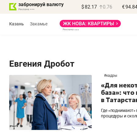
забронируй валюту
$
82.17
0.76
€
94.8
Казань
Закамье
Евгения Дробот
#
кадры
Василь Мазитов
«Для неко
МАРТ
база»: что
в Татарста
«Не зная местных
«
правил, бизнес может
н
Где «поднимают» п
потерять минимум
ч
процедуры и скол
полгода»
р
Как бизнесу выйти на зарубежные
Вл