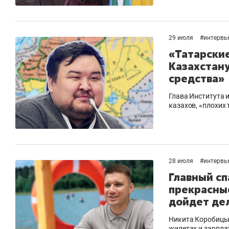
29 июля
#
интервь
«Татарски
Казахстан
средства»
Глава Института 
казахов, «плохих 
28 июля
#
интервь
Главный сп
прекрасные
дойдет дел
Никита Коробицын
жилетах и зарпла