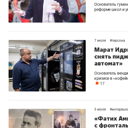
Основатель гуман
реформе школ и у
7 июля
#
персона
Марат Идр
снять пидж
автомат»
Основатель венди
кризисе в «кофей
17
5 июля
#
интервью
«Фатих Ам
с фронталь