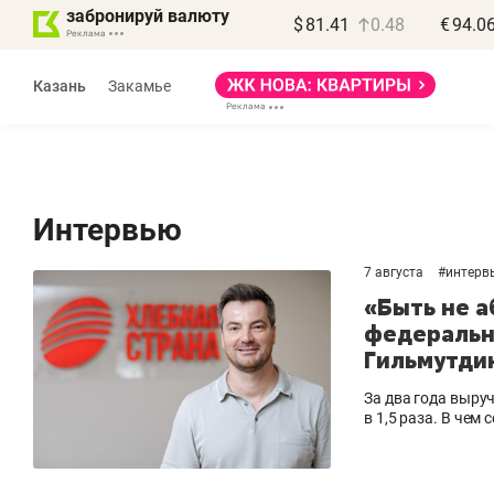
забронируй валюту
$
81.41
0.48
€
94.0
Казань
Закамье
Интервью
7 августа
#
интерв
Василь Мазитов
«Быть не 
МАРТ
федеральн
Гильмутдин
«Не зная местных
«
правил, бизнес может
н
За два года выру
потерять минимум
ч
в 1,5 раза. В чем 
полгода»
р
Как бизнесу выйти на зарубежные
Вл