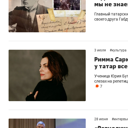
мы не знае
Главный татарски
своего друга Габ
3 июля
#
культура
Римма Сарк
у татар вс
Ученица Юрия Бут
слезах на репети
7
28 июня
#
интервь