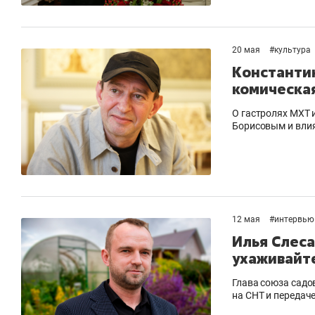
20 мая
#
культура
Константин
комическая
О гастролях МХТ 
Борисовым и влия
12 мая
#
интервью
Илья Слеса
ухаживайт
Глава союза садо
на СНТ и передач