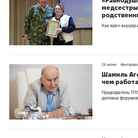
«Равнодушн
медсестры 
родственн
Как врач-акушер 
26 июня
#
интервь
Шамиль Аг
чем работ
Председатель ТПП
деловых форумов