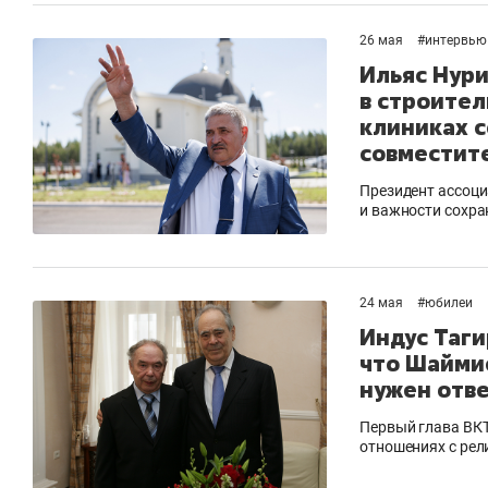
26 мая
#
интервью
Ильяс Нури
в строител
клиниках 
совместит
Президент ассоци
и важности сохра
24 мая
#
юбилеи
Индус Таги
что Шаймие
нужен отв
Первый глава ВКТ 
отношениях с рел