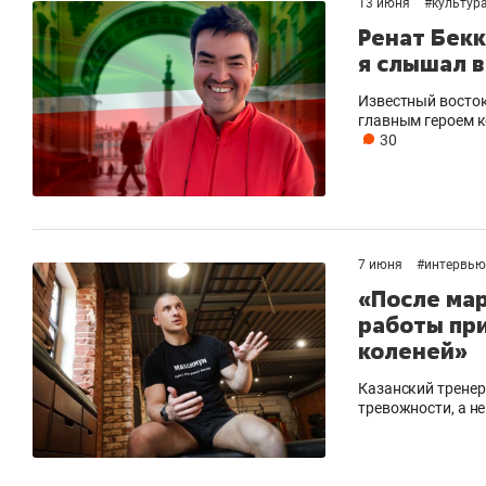
13 июня
#
культур
Ренат Бекк
я слышал 
Известный восток
главным героем к
30
7 июня
#
интервью
«После мар
работы при
коленей»
Казанский тренер
тревожности, а н