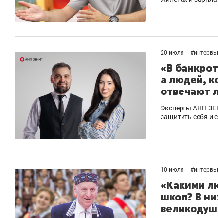
20 июля
#
интервь
«В банкрот
а людей, к
отвечают 
Эксперты АНП ЗЕН
защитить себя и 
10 июля
#
интервь
«Какими л
школ? В ни
великодуш