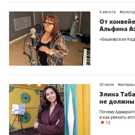
рынки, почему надо знать аксакалов и
о 
чем интересен Оман?
кл
4 августа
#
культу
От конвейе
Альфина А
«Башкирская Кад
30 июля
#
интервь
Элина Таб
не должны
Рекомендуем
Рекомендуем
Почему Адмиралт
и как увязать ис
Как ГК «МИР ГРУПП» и ВТБ
150 камер 
15
создают оазис жилого
ID вместо 
комфорта под Казанью
безопаснос