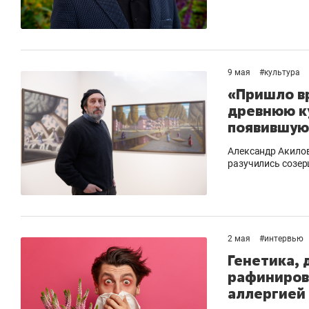
9 мая
#
культура
«Пришло вр
древнюю ку
появившуюс
Александр Акилов 
разучились созер
2 мая
#
интервью
Генетика, 
рафинирова
аллергией