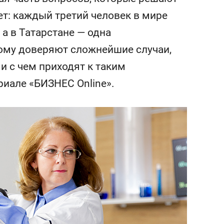
состоянием как основа
тет: каждый третий человек в мире
антихрупких команд
 а в Татарстане — одна
кому доверяют сложнейшие случаи,
 и с чем приходят к таким
риале «БИЗНЕС Online».