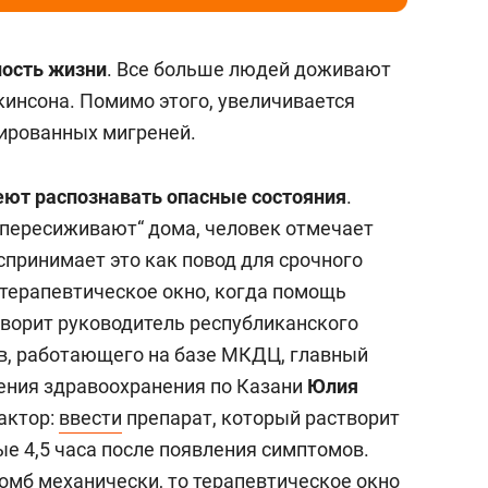
ность жизни
. Все больше людей доживают
кинсона. Помимо этого, увеличивается
тированных мигреней.
меют распознавать опасные состояния
.
„пересиживают“ дома, человек отмечает
оспринимает это как повод для срочного
 терапевтическое окно, когда помощь
ворит руководитель республиканского
в, работающего на базе МКДЦ, главный
ения здравоохранения по Казани
Юлия
актор:
ввести
препарат, который растворит
ые 4,5 часа после появления симптомов.
омб механически, то терапевтическое окно