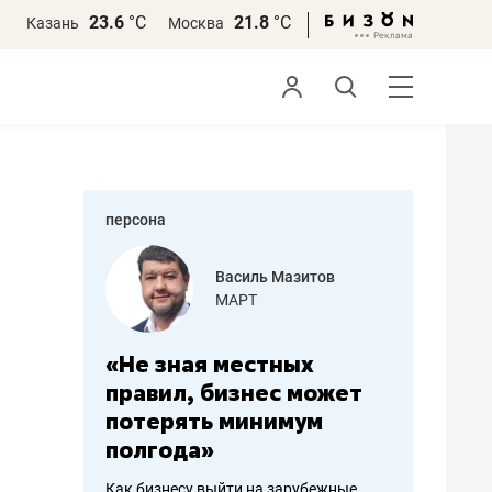
23.6
°С
21.8
°С
Казань
Москва
персона
еменова
Василь Мазитов
»
МАРТ
а: работа
«Не зная местных
«Мне лу
ечься
правил, бизнес может
не зара
вствовать
потерять минимум
чем пот
полгода»
репутац
пошиву
Как бизнесу выйти на зарубежные
Владелец от