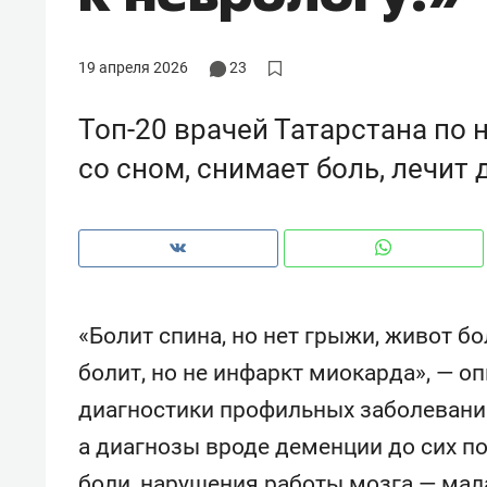
рынки, почему надо знать аксакал
чем интересен Оман?
19 апреля 2026
23
Топ-20 врачей Татарстана по 
со сном, снимает боль, лечит
«Болит спина, но нет грыжи, живот бол
болит, но не инфаркт миокарда», — 
Рекомендуем
Рекоме
диагностики профильных заболеваний
Как ГК «МИР ГРУПП» и ВТБ
150 ка
а диагнозы вроде деменции до сих п
создают оазис жилого
ID вме
комфорта под Казанью
безоп
боли, нарушения работы мозга — мал