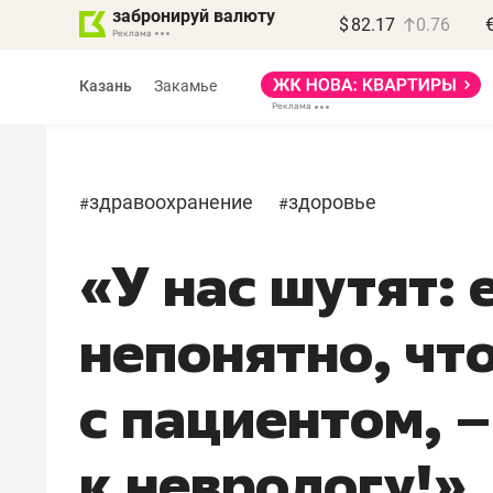
забронируй валюту
$
82.17
0.76
Казань
Закамье
здравоохранение
здоровье
#
#
«У нас шутят: 
Василь Мазитов
МАРТ
непонятно, чт
«Не зная местных
правил, бизнес может
с пациентом, 
потерять минимум
полгода»
к неврологу!»
Как бизнесу выйти на зарубежные