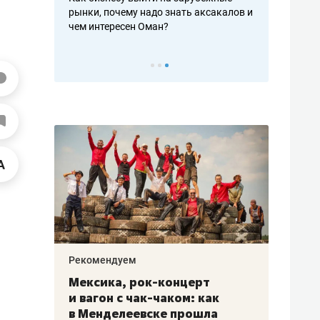
рафакте,
рынки, почему надо знать аксакалов и
о трехкратно
кредитов
чем интересен Оман?
клиентах и ч
Рекомендуем
Рекоме
ой
Мексика, рок-концерт
«Прор
и вагон с чак-чаком: как
30 ме
еским
в Менделеевске прошла
лечит