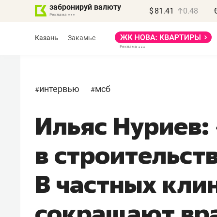
забронируй валюту
$
81.41
0.48
Казань
Закамье
интервью
мсб
#
#
Ильяс Нуриев:
Василь Мазитов
МАРТ
в строительств
«Не зная местных
правил, бизнес может
В частных кли
потерять минимум
полгода»
сокращают вр
Как бизнесу выйти на зарубежные