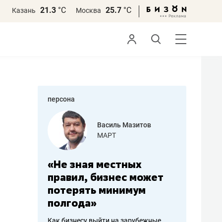
21.3
°С
25.7
°С
Казань
Москва
персона
еменова
Василь Мазитов
»
МАРТ
а: работа
«Не зная местных
«Мне лу
ечься
правил, бизнес может
не зара
вствовать
потерять минимум
чем пот
полгода»
репутац
пошиву
Как бизнесу выйти на зарубежные
Владелец от