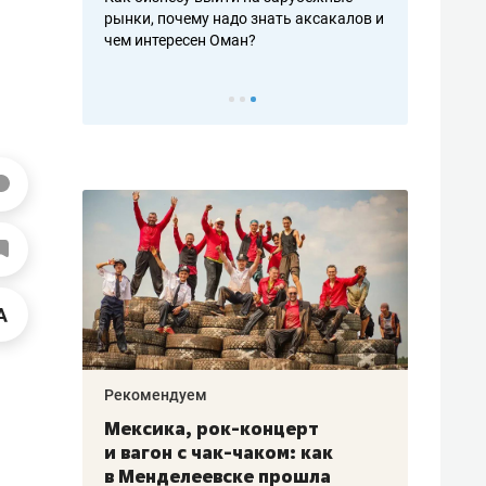
рафакте,
рынки, почему надо знать аксакалов и
о трехкратно
кредитов
чем интересен Оман?
клиентах и ч
Рекомендуем
Рекоме
ой
Мексика, рок-концерт
«Прор
и вагон с чак-чаком: как
30 ме
еским
в Менделеевске прошла
лечит