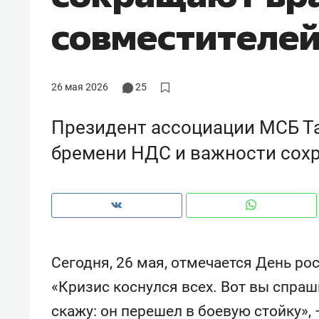
рынки, почему надо знать аксакал
совместителе
чем интересен Оман?
26 мая 2026
25
Президент ассоциации МСБ Та
бремени НДС и важности сох
Рекомендуем
Рекоме
Сегодня, 26 мая, отмечается День р
Как ГК «МИР ГРУПП» и ВТБ
150 ка
«Кризис коснулся всех. Вот вы спраш
создают оазис жилого
ID вме
скажу: он перешел в боевую стойку»,
комфорта под Казанью
безоп