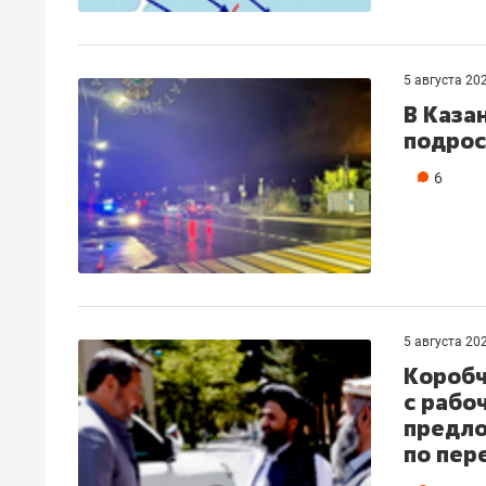
5 августа 20
В Каза
подрос
6
5 августа 20
Коробч
с рабо
предло
по пер