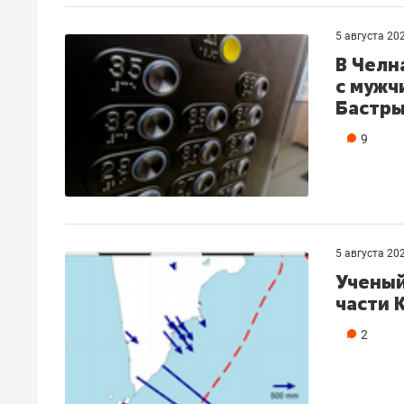
рынки, почему надо знать аксакал
чем интересен Оман?
5 августа 20
В Челн
с мужч
Бастры
9
5 августа 20
Ученый
части 
Рекомендуем
Рекоме
2
Как ГК «МИР ГРУПП» и ВТБ
150 ка
создают оазис жилого
ID вме
комфорта под Казанью
безоп