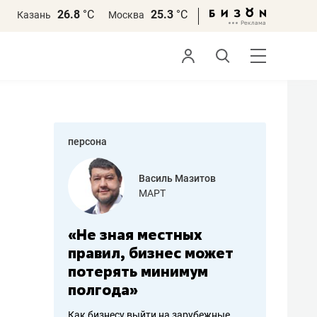
26.8
°С
25.3
°С
Казань
Москва
персона
еменова
Василь Мазитов
»
МАРТ
а: работа
«Не зная местных
«Мне лу
ечься
правил, бизнес может
не зара
вствовать
потерять минимум
чем пот
полгода»
репутац
пошиву
Как бизнесу выйти на зарубежные
Владелец от