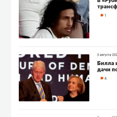
В «Руб
трансф
1
5 августа 20
Билла 
дачи п
4