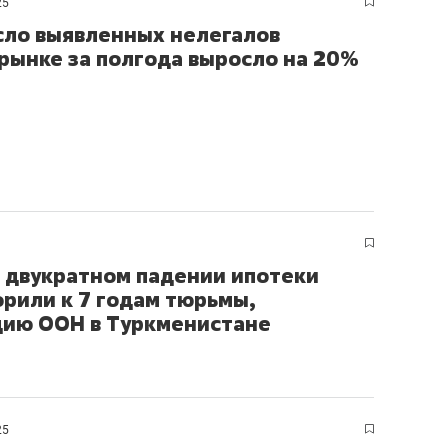
25
сло выявленных нелегалов
рынке за полгода выросло на 20%
о двукратном падении ипотеки
ворили к 7 годам тюрьмы,
цию ООН в Туркменистане
25