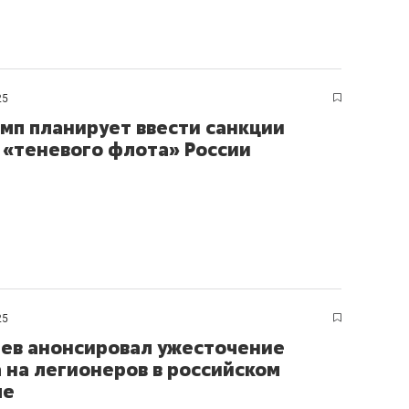
25
амп планирует ввести санкции
 «теневого флота» России
25
ев анонсировал ужесточение
 на легионеров в российском
ле