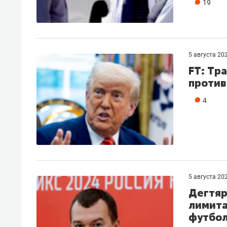
19
5 августа 20
FT: Тр
против
4
5 августа 20
Дегтяр
лимита
футбо