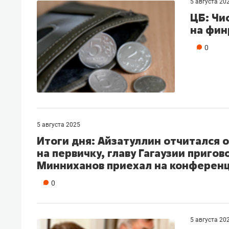
5 августа 20
ЦБ: Чи
на фин
0
5 августа 2025
Итоги дня: Айзатуллин отчитался 
на первичку, главу Гагаузии приго
Минниханов приехал на конферен
0
5 августа 20