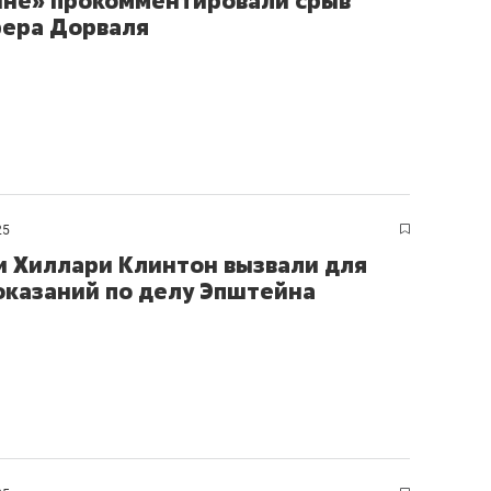
ине» прокомментировали срыв
ера Дорваля
25
и Хиллари Клинтон вызвали для
оказаний по делу Эпштейна