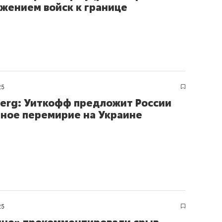
жением войск к границе
25
erg: Уиткофф предложит России
ное перемирие на Украине
25