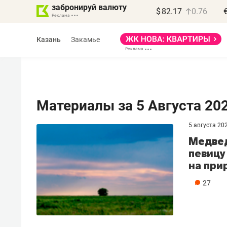
забронируй валюту
$
82.17
0.76
Казань
Закамье
Материалы за 5 Августа 20
5 августа 20
Василь Мазитов
Медвед
МАРТ
певицу
на при
«Не зная местных
правил, бизнес может
27
потерять минимум
полгода»
Как бизнесу выйти на зарубежные