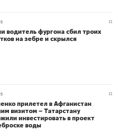
состоянием как основа
антихрупких команд
25
ни водитель фургона сбил троих
тков на зебре и скрылся
25
енко прилетел в Афганистан
чим визитом – Татарстану
жили инвестировать в проект
еброске воды