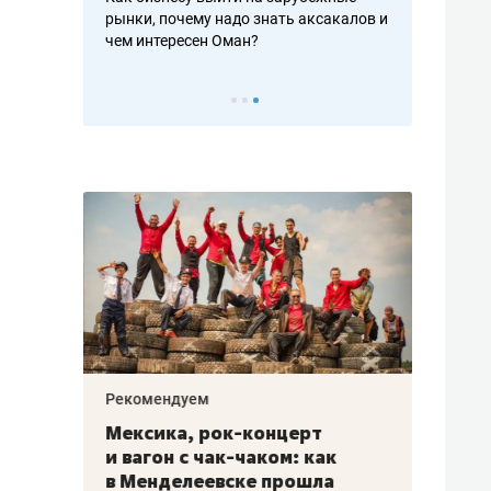
рафакте,
рынки, почему надо знать аксакалов и
о трехкратно
кредитов
чем интересен Оман?
клиентах и ч
Рекомендуем
Рекоме
ой
Мексика, рок-концерт
«Прор
и вагон с чак-чаком: как
30 ме
еским
в Менделеевске прошла
лечит