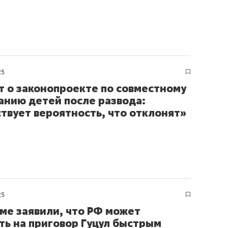
25
т о законопроекте по совместному
анию детей после развода:
твует вероятность, что отклонят»
25
уме заявили, что РФ может
ть на приговор Гуцул быстрым