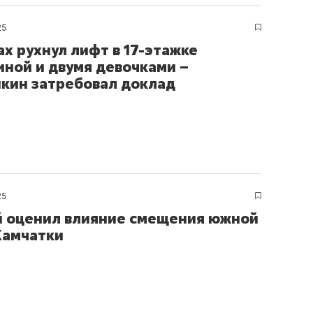
ов и
о трехкратном росте цен, дотошных
школьной формы о конт
клиентах и чудных запросах мастеров
налогах и развитии без 
25
ах рухнул лифт в 17-этажке
иной и двумя девочками –
кин затребовал доклад
25
 оценил влияние смещения южной
Камчатки
ндуем
Рекомендуем
мер до квартиры и Face
Опыт выживания в дик
сто ключа: какой будет
природе, работа
асность в ЖК «Нова»
с ментальным и физич