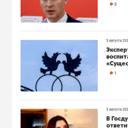
5
5 августа 20
Экспер
воспит
«Сущес
1
5 августа 20
В Госд
ответи