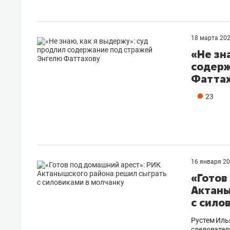
состо
антих
18 марта 20
«Не зн
содерж
Фатта
23
16 января 2
«Готов
Актаны
с сило
Рустем Иль
следовател