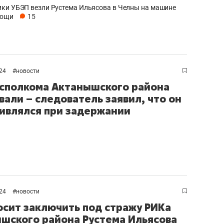
ки УБЭП везли Рустема Ильясова в Челны на машине
мощи
15
024
#
новости
исполкома Актанышского района
вали – следователь заявил, что он
ивлялся при задержании
024
#
новости
осит заключить под стражу РИКа
шского района Рустема Ильясова