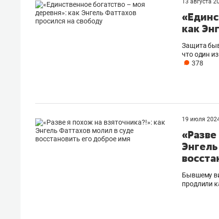
13 августа 2
«Единс
как Эн
Защита быв
что один из
378
19 июля 202
«Разве
Энгель
восста
Бывшему ви
продлили к