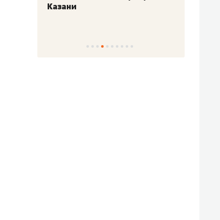
Казани
набер