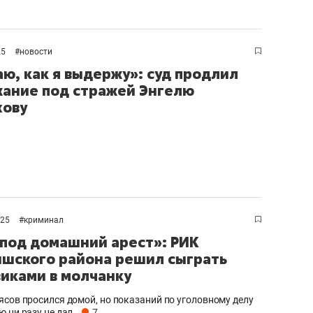
янием как основа
«Гонка Героев»
рупких команд
25
#
новости
аю, как я выдержу»: суд продлил
ание под стражей Энгелю
хову
025
#
криминал
 под домашний арест»: РИК
шского района решил сыграть
виками в молчанку
ясов просился домой, но показаний по уголовному делу
ю ни разу не дал
7