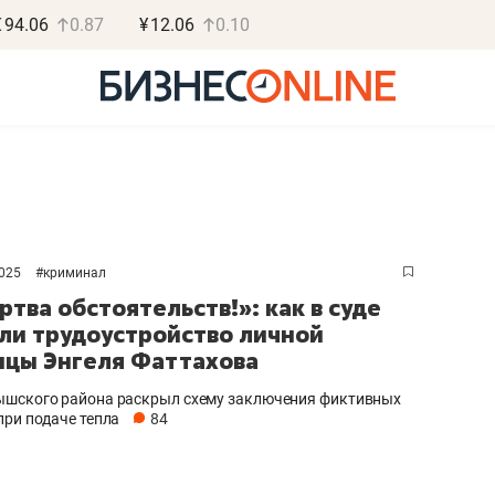
€
94.06
0.87
¥
12.06
0.10
2025
#
криминал
Василь М
ртва обстоятельств!»: как в суде
МАРТ
ли трудоустройство личной
цы Энгеля Фаттахова
«Не зная мест
правил, бизнес
шского района раскрыл схему заключения фиктивных
потерять мини
при подаче тепла
84
полгода»
Как бизнесу выйти на з