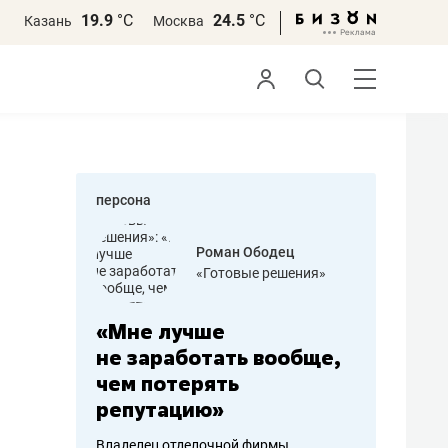
19.9
°С
24.5
°С
Казань
Москва
персона
азитов
Роман Ободец
«Готовые решения»
ных
«Мне лучше
«Мама г
 может
не заработать вообще,
помогае
мум
чем потерять
от болез
репутацию»
себя жи
арубежные
Владелец отделочной фирмы
Наследница б