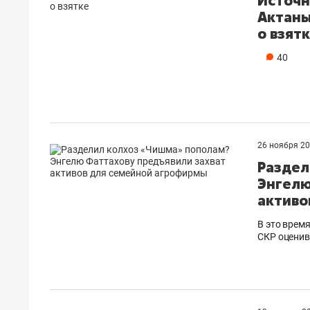
Источн
Актаны
о взят
40
26 ноября 2
Раздел
Энгелю
активо
В это врем
СКР оценив