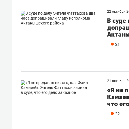
22 октября 
В суде
допраш
Актаны
21
21 октября 
«Я не 
Камаев
что ег
Рекомендуем
Рекоме
ВТБ
150 камер до квартиры и Face
Опыт 
22
ID вместо ключа: какой будет
приро
безопасность в ЖК «Нова»
с мен