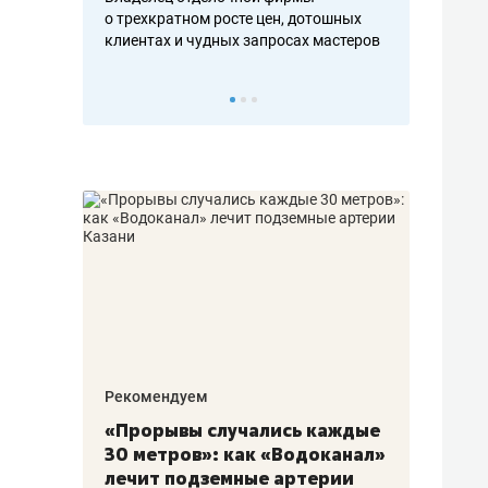
ть аксакалов и
о трехкратном росте цен, дотошных
школьной фор
клиентах и чудных запросах мастеров
налогах и раз
Рекомендуем
Рекоме
«Прорывы случались каждые
Не то
к
30 метров»: как «Водоканал»
гастр
а
лечит подземные артерии
задае