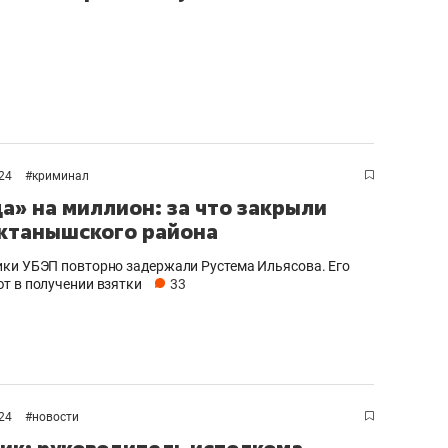
024
#
криминал
а» на миллион: за что закрыли
ктанышского района
ки УБЭП повторно задержали Рустема Ильясова. Его
т в получении взятки
33
024
#
новости