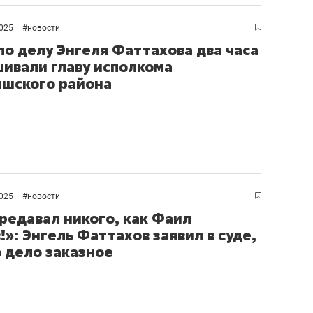
рынки, почему надо зна
чем интересен Оман?
2025
#
новости
 по делу Энгеля Фаттахова два часа
ивали главу исполкома
шского района
2025
#
новости
предавал никого, как Фаил
!»: Энгель Фаттахов заявил в суде,
о дело заказное
ндуем
Рекомендуем
выживания в дикой
Мексика, рок-концерт
де, работа
и вагон с чак-чаком: ка
тальным и физическим
в Менделеевске прошл