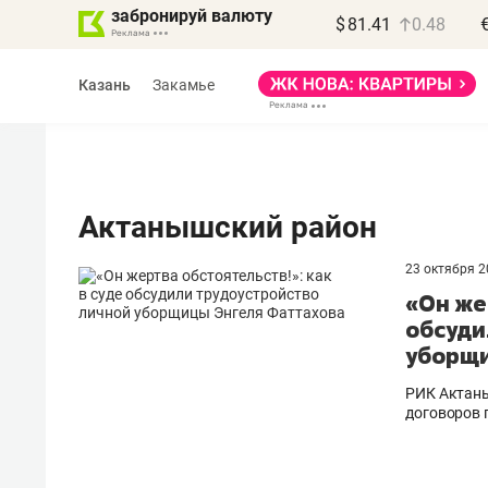
забронируй валюту
$
81.41
0.48
Казань
Закамье
Актанышский район
23 октября 
«Он же
обсуди
уборщи
РИК Актаны
договоров 