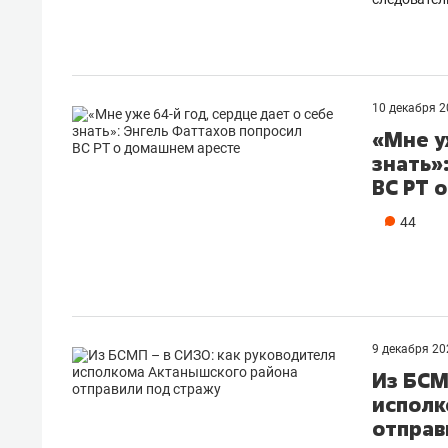
10 декабря 
«Мне у
знать»
ВС РТ 
44
9 декабря 2
Из БСМ
исполк
отправ