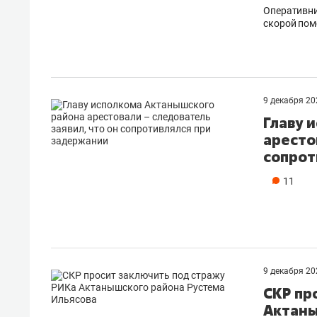
Оперативни
скорой по
9 декабря 2
Главу 
аресто
сопрот
11
9 декабря 2
СКР пр
Актаны