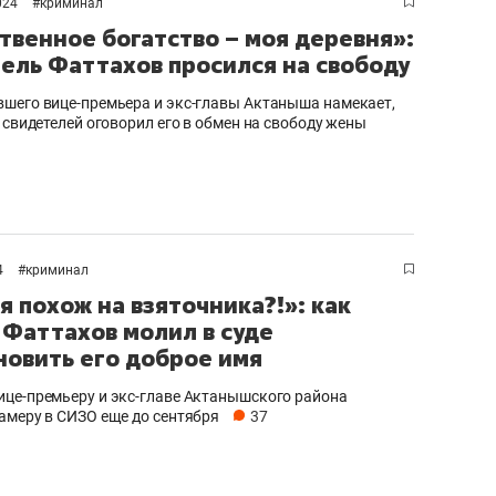
024
#
криминал
твенное богатство – моя деревня»:
гель Фаттахов просился на свободу
шего вице-премьера и экс-главы Актаныша намекает,
 свидетелей оговорил его в обмен на свободу жены
4
#
криминал
 я похож на взяточника?!»: как
 Фаттахов молил в суде
новить его доброе имя
це-премьеру и экс-главе Актанышского района
амеру в СИЗО еще до сентября
37