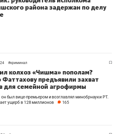
ик: руководитель исполкома
шского района задержан по делу
ке
024
#
криминал
ил колхоз «Чишма» пополам?
 Фаттахову предъявили захват
в для семейной агрофирмы
я он был вице-премьером и возглавлял минобрнауки РТ.
ает ущерб в 128 миллионов
165