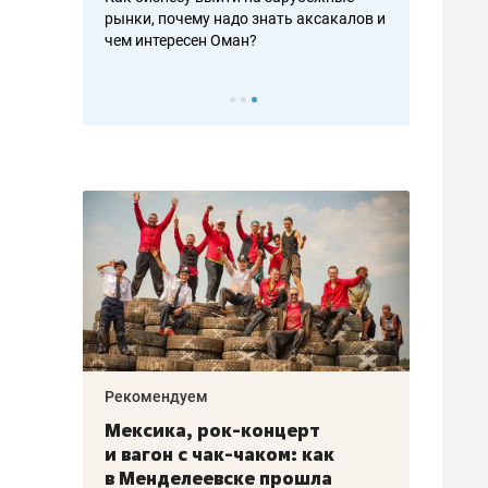
рафакте,
рынки, почему надо знать аксакалов и
о трехкратно
кредитов
чем интересен Оман?
клиентах и ч
Рекомендуем
Рекоме
ой
Мексика, рок-концерт
«Прор
и вагон с чак-чаком: как
30 ме
еским
в Менделеевске прошла
лечит