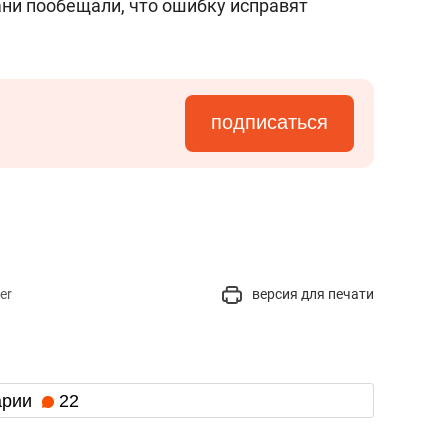
ани пообещали, что ошибку исправят
подписаться
er
версия для печати
арии
22