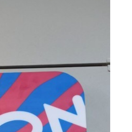
состоянием как основа
антихрупких команд