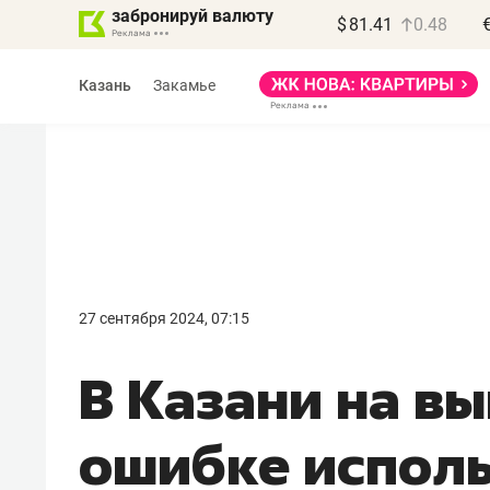
забронируй валюту
$
81.41
0.48
Казань
Закамье
Василь Мазитов
МАРТ
27 сентября 2024, 07:15
«Не зная местных
В Казани на вы
правил, бизнес может
потерять минимум
ошибке испол
полгода»
Как бизнесу выйти на зарубежные