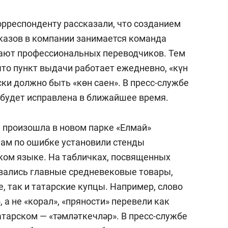
орреспонденту рассказали, что созданием
казов в компании занимается команда
кают профессиональных переводчиков. Тем
что пункт выдачи работает ежедневно, «күн
ски должно быть «көн саен». В пресс-службе
 будет исправлена в ближайшее время.
 произошла в новом парке «Елмай»
ам по ошибке установили стенды
ком языке. На табличках, посвященных
вались главные средневековые товары,
, так и татарские купцы. Например, слово
 а не «корал», «пряности» перевели как
татарском — «тәмләткечләр». В пресс-службе