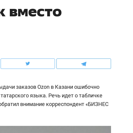
к вместо
ов и
о трехкратном росте цен, дотошных
школьной формы о конт
клиентах и чудных запросах мастеров
налогах и развитии без 
выдачи заказов Ozon в Казани ошибочно
татарского языка. Речь идет о табличке
 обратил внимание корреспондент «БИЗНЕС
ндуем
Рекомендуем
мер до квартиры и Face
Опыт выживания в дик
сто ключа: какой будет
природе, работа
асность в ЖК «Нова»
с ментальным и физич