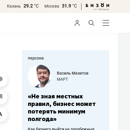
29.2
°С
31.9
°С
Казань
Москва
персона
еменова
Василь Мазитов
»
МАРТ
а: работа
«Не зная местных
«Мне лу
ечься
правил, бизнес может
не зара
вствовать
потерять минимум
чем пот
полгода»
репутац
пошиву
Как бизнесу выйти на зарубежные
Владелец от