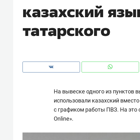
казахский язы
рынки, почему надо знать аксакал
чем интересен Оман?
татарского
На вывеске одного из пунктов 
использовали казахский вместо 
с графиком работы ПВЗ. На это
Рекомендуем
Рекоме
Online».
Как ГК «МИР ГРУПП» и ВТБ
150 ка
создают оазис жилого
ID вме
комфорта под Казанью
безоп