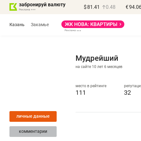
забронируй валюту
$
81.41
0.48
€
94.0
Казань
Закамье
Мудрейший
на сайте 10 лет 6 месяцев
Василь Мазитов
МАРТ
место в рейтинге
репутаци
111
32
«Не зная местных
«
правил, бизнес может
н
личные данные
потерять минимум
ч
полгода»
р
комментарии
Как бизнесу выйти на зарубежные
Вл