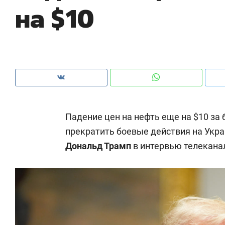
на $10
рынки, почему надо знать аксакалов и
о трехкратном ро
чем интересен Оман?
клиентах и чудн
Падение цен на нефть еще на $10 за
прекратить боевые действия на Укра
Дональд Трамп
в интервью телекана
екомендуем
Рекомендуем
ак ГК «МИР ГРУПП» и ВТБ
150 камер до квар
оздают оазис жилого
ID вместо ключа: 
омфорта под Казанью
безопасность в ЖК