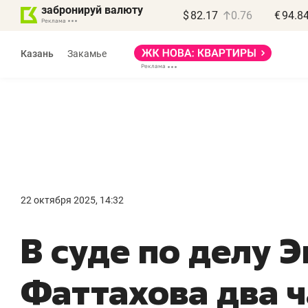
забронируй валюту
$
82.17
0.76
€
94.8
Казань
Закамье
22 октября 2025, 14:32
«
В суде по делу 
п
п
Фаттахова два ч
п
Ка