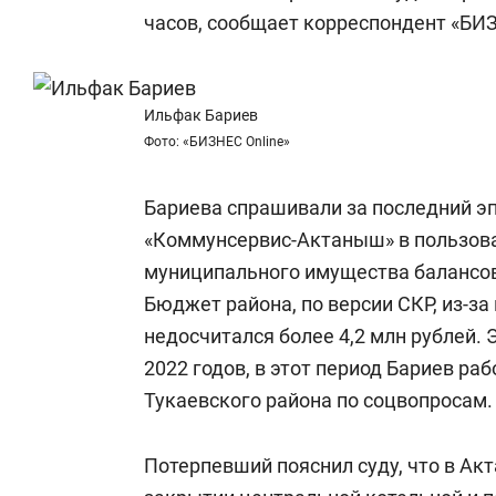
состоянием как основа
«Гонка Гер
часов, сообщает корреспондент «БИЗ
антихрупких команд
Ильфак Бариев
Фото: «БИЗНЕС Online»
Бариева спрашивали за последний эп
«Коммунсервис-Актаныш» в пользов
муниципального имущества балансов
Бюджет района, по версии СКР, из-з
недосчитался более 4,2 млн рублей. 
2022 годов, в этот период Бариев р
Тукаевского района по соцвопросам.
Потерпевший пояснил суду, что в Ак