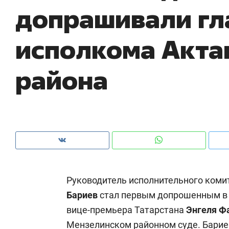
допрашивали гл
ры
че
исполкома Акта
района
Руководитель исполнительного коми
Рекомендуем
Рекомендуем
Бариев
стал первым допрошенным в 
ce
Опыт выживания в дикой
Мексика, 
вице-премьера Татарстана
Энгеля Ф
т
природе, работа
и вагон с ч
с ментальным и физическим
в Менделе
Мензелинском районном суде. Барие